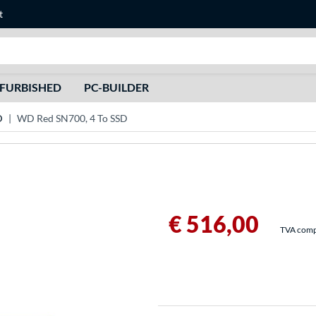
t
Recherche
FURBISHED
PC-BUILDER
D
WD Red SN700, 4 To SSD
€ 516,00
TVA compri