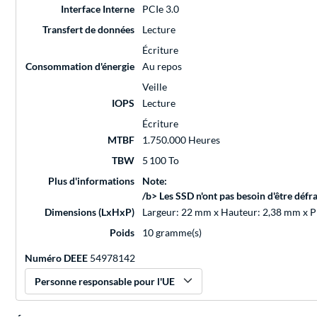
Interface Interne
PCIe 3.0
Transfert de données
Lecture
Écriture
Consommation d'énergie
Au repos
Veille
IOPS
Lecture
Écriture
MTBF
1.750.000 Heures
TBW
5 100 To
Plus d'informations
Note:
/b> Les SSD n'ont pas besoin d'être déf
Dimensions (LxHxP)
Largeur: 22 mm x Hauteur: 2,38 mm x 
Poids
10 gramme(s)
Numéro DEEE
54978142
Personne responsable pour l'UE