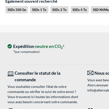
Également souvent recherché
SSDs 500 Go
SSDs 1 To
SSDs 2 To
SSDs 4 To
SSD NVMe
Expédition
neutre en CO
1
2
1
(par compensation)
Consulter le statut de la
Nous so
commande
Vous avez beso
Alors envoyer
Vous souhaitez consulter l'état de votre
info@alternate
commande ou vérifier le suivi de votre envoi ?
Vous trouverez ici toutes les informations dont
vous avez besoin concernant votre commande.