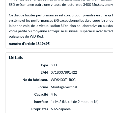
SSD présente en outre une vitesse de lecture de 3400 Mo/sec, une v
Ce disque hautes performances est conçu pour prendre en charge les
système et les performances E/S exceptionnelles du disque le renden
la bonne voie, de la virtualisation à l'édition collaborative ou au s
votre petite ou moyenne entreprise au niveau supérieur avec la tec
puissance du WD Red.
numéro d'article 1819695
Détails
Type
SSD
EAN
0718037891422
No du fabricant.
WDS400T1R0C
Forme
Montage vertical
Capacité
4 To
Interface
1x M.2 (M. clé de 2 module: M)
Propriétés
NAS capable