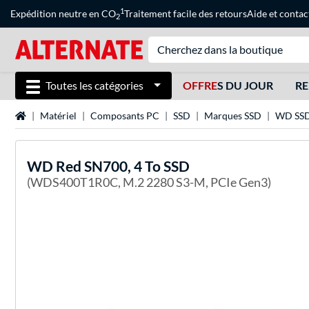
1
Expédition neutre en CO
Traitement facile des retours
Aide
et
contac
2
Toutes les catégories
OFFRE
S DU JOUR
RE
Page d'accueil
Matériel
Composants PC
SSD
Marques SSD
WD SS
WD
Red SN700, 4 To SSD
(WDS400T1R0C, M.2 2280 S3-M, PCIe Gen3)