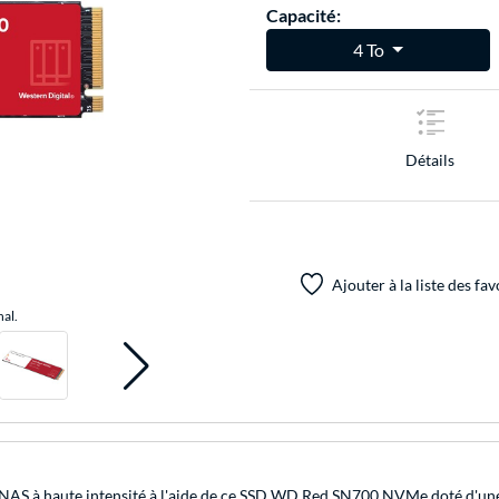
Capacité:
4 To
Détails
Ajouter à la liste des fav
nal.
 NAS à haute intensité à l'aide de ce SSD WD Red SN700 NVMe doté d'une c