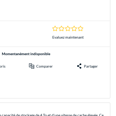
0.0 Étoiles à 0 Évalu
Evaluez maintenant
Momentanément indisponible
oris
Comparer
Partager
apacité de stockage de 4 To et d'une vitesse de cache élevée. Ce