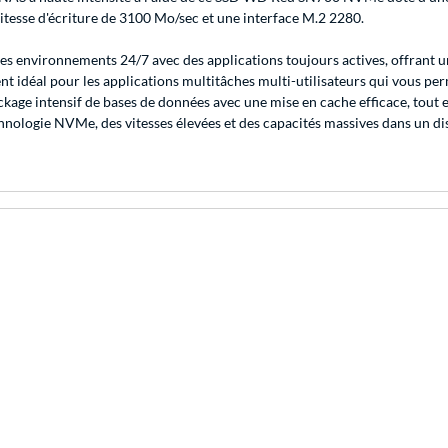
itesse d'écriture de 3100 Mo/sec et une interface M.2 2280.
 environnements 24/7 avec des applications toujours actives, offrant une
t idéal pour les applications multitâches multi-utilisateurs qui vous perm
tockage intensif de bases de données avec une mise en cache efficace, tout
hnologie NVMe, des vitesses élevées et des capacités massives dans un di