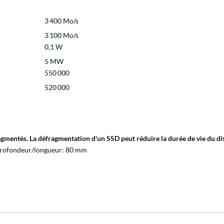
3 400 Mo/s
3 100 Mo/s
0,1 W
5 MW
550 000
520 000
ragmentés. La défragmentation d'un SSD peut réduire la durée de vie du di
Profondeur/longueur: 80 mm