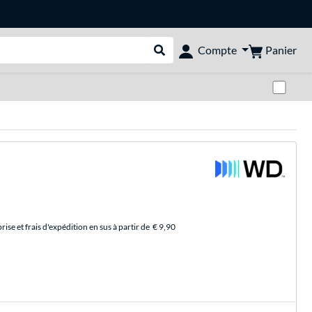
Panier
Compte
Rechercher dans le shop
Pas
se et frais d'expédition en sus à partir de
€ 9,90