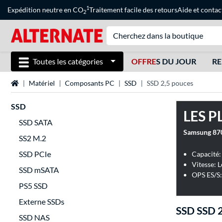
1
Expédition neutre en CO
Traitement facile des retours
Aide
et
contac
2
Toutes les catégories
OFFRE
S DU JOUR
RE
Page d'accueil
Matériel
Composants PC
SSD
SSD 2,5 pouces
SSD
LES P
SSD SATA
Samsung 870
SS2 M.2
SSD PCIe
Capacité:
Vitesse: 
SSD mSATA
OPS ES/S:
PS5 SSD
Externe SSDs
SSD SSD 2
SSD NAS