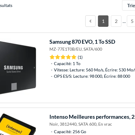
Trier
sultats
1
2
5
…
Samsung
870 EVO, 1 To SSD
MZ-77E1T0B/EU, SATA/600
(1)
Capacité: 1 To
Vitesse: Lecture: 560 Mo/s, Écrire: 530 Mo/
OPS ES/S: Lecture: 98 000, Écrire: 88 000
Intenso
Meilleures performances, 
Noir, 3812440, SATA 600, En vrac
Capacité: 256 Go