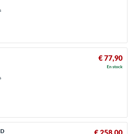
s
€ 77,90
En stock
s
SD
€ 258,00