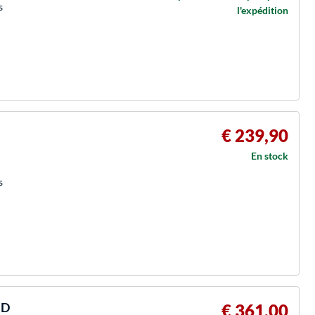
s
l'expédition
€ 239,90
En stock
s
SD
€ 361,00