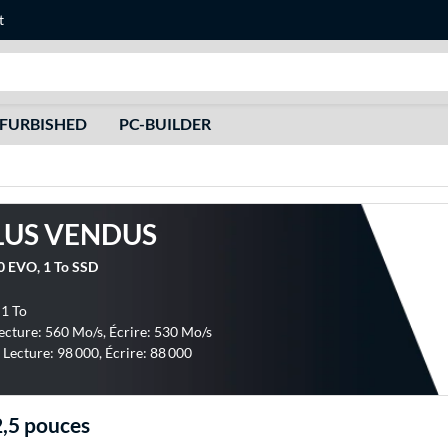
t
Recherche
FURBISHED
PC-BUILDER
LUS VENDUS
 EVO, 1 To SSD
 1 To
Lecture: 560 Mo/s, Écrire: 530 Mo/s
 Lecture: 98 000, Écrire: 88 000
,5 pouces