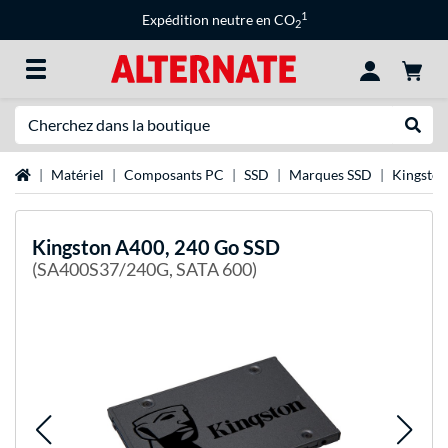
1
Expédition neutre en CO
2
Recherche
Recher
Page d'accueil
Matériel
Composants PC
SSD
Marques SSD
Kingston
Kingston
A400, 240 Go SSD
(SA400S37/240G, SATA 600)