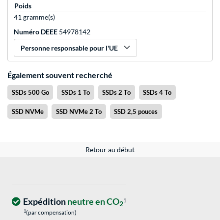
Poids
41 gramme(s)
Numéro DEEE
54978142
Personne responsable pour l'UE
Également souvent recherché
SSDs 500 Go
SSDs 1 To
SSDs 2 To
SSDs 4 To
SSD NVMe
SSD NVMe 2 To
SSD 2,5 pouces
Retour au début
Expédition
neutre en CO
1
2
1
(par compensation)