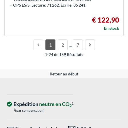
OPS ES/S: Lecture: 71 262, Écrire: 85 241
€ 122,90
En stock
1
2
7
…
1-24 de 159 Résultats
Retour au début
Expédition
neutre en CO
1
2
1
(par compensation)