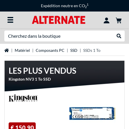
1
Expédition neutre en CO
2
Recherche
Recher
Page d'accueil
Matériel
Composants PC
SSD
SSDs 1 To
LES PLUS VENDUS
Kingston NV3 1 To SSD
€ 150,90