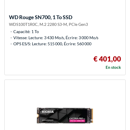
WD
Rouge SN700, 1 To SSD
WDS100T1R0C, M.2 2280 S3-M, PCIe Gen3
Capacité: 1 To
Vitesse: Lecture: 3 430 Mo/s, Écrire: 3 000 Mo/s
OPS ES/S: Lecture: 515 000, Écrire: 560 000
€ 401,00
En stock