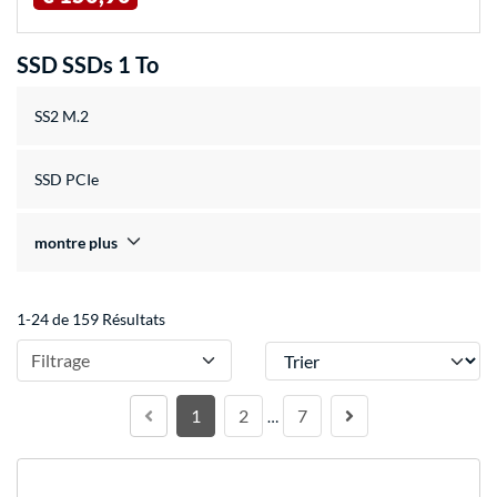
SSD SSDs 1 To
SS2 M.2
SSD PCIe
montre plus
1-24 de 159 Résultats
Trier
Filtrage
1
2
7
…