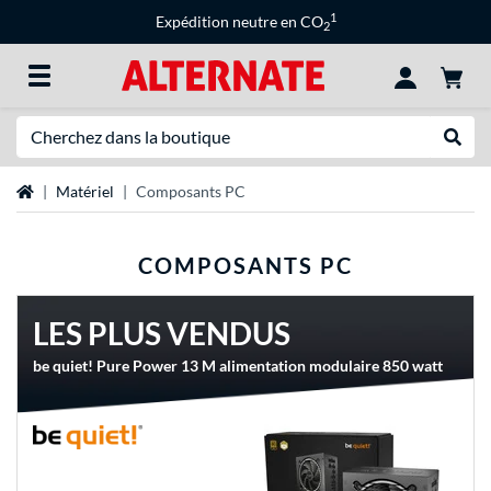
1
Expédition neutre en CO
2
Recherche
Recher
Page d'accueil
Matériel
Composants PC
COMPOSANTS PC
LES PLUS VENDUS
be quiet! Pure Power 13 M alimentation modulaire 850 watt