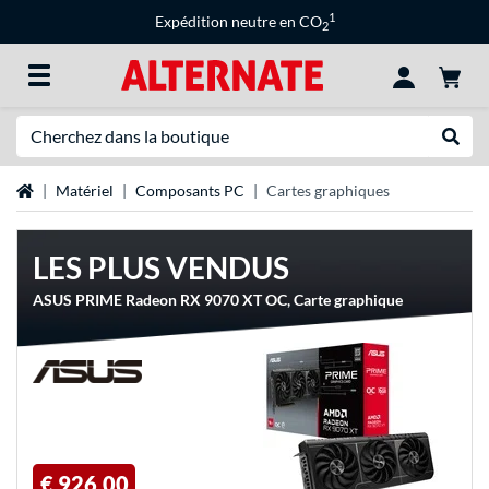
1
Expédition neutre en CO
2
Recherche
Recher
Page d'accueil
Matériel
Composants PC
Cartes graphiques
LES PLUS VENDUS
ASUS PRIME Radeon RX 9070 XT OC, Carte graphique
€ 926,00