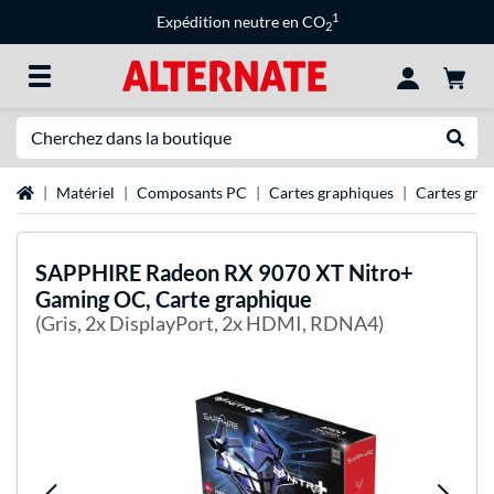
1
Expédition neutre en CO
2
Recherche
Recher
Page d'accueil
Matériel
Composants PC
Cartes graphiques
Cartes gr
SAPPHIRE
Radeon RX 9070 XT Nitro+
Gaming OC, Carte graphique
(Gris, 2x DisplayPort, 2x HDMI, RDNA4)