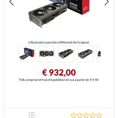
L'illustration peut être différente de l'original.
€ 932,00
TVA comprise et frais d'expédition en sus à partir de
€ 9,90
0.0 Étoile