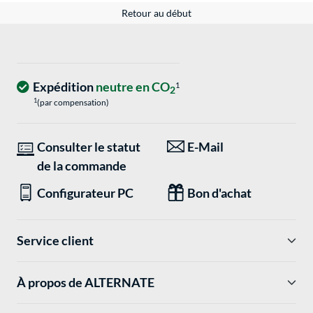
Retour au début
Expédition
neutre en CO
1
2
1
(par compensation)
Consulter le statut
E-Mail
de la commande
Configurateur PC
Bon d'achat
Service client
À propos de ALTERNATE