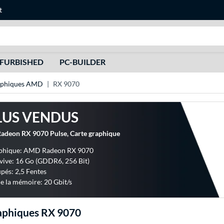
t
Recherche
FURBISHED
PC-BUILDER
raphiques AMD
RX 9070
LUS VENDUS
deon RX 9070 Pulse, Carte graphique
aphique: AMD Radeon RX 9070
ive: 16 Go (GDDR6, 256 Bit)
upés: 2,5 Fentes
e la mémoire: 20 Gbit/s
aphiques RX 9070