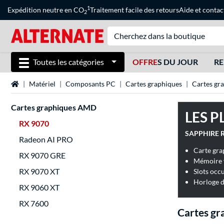
1
Expédition neutre en CO
Traitement facile des retours
Aide
et
contac
2
Toutes les catégories
OFFRE
S DU JOUR
RE
Page d'accueil
Matériel
Composants PC
Cartes graphiques
Cartes g
Cartes graphiques AMD
LES P
RX 9070
SAPPHIRE Ra
Radeon AI PRO
Carte gr
RX 9070 GRE
Mémoire v
RX 9070 XT
Slots occ
Horloge d
RX 9060 XT
RX 7600
Cartes gr