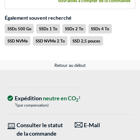
ouvrables à compter de la commande
Également souvent recherché
SSDs 500 Go
SSDs 1 To
SSDs 2 To
SSDs 4 To
SSD NVMe
SSD NVMe 2 To
SSD 2,5 pouces
Retour au début
Expédition
neutre en CO
1
2
1
(par compensation)
Consulter le statut
E-Mail
de la commande