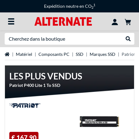
1
Expédition neutre en CO
2
Recherche
Recher
Page d'accueil
Matériel
Composants PC
SSD
Marques SSD
Patriot 
LES PLUS VENDUS
Patriot P400 Lite 1 To SSD
€ 167,90