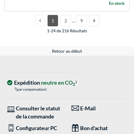
En stock
1
2
9
…
1-24 de 216 Résultats
Retour au début
Expédition
neutre en CO
1
2
1
(par compensation)
Consulter le statut
E-Mail
de la commande
Configurateur PC
Bon d'achat