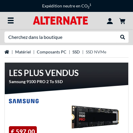
1
Expédition neutre en CO
2
Recherche
Recher
Page d'accueil
Matériel
Composants PC
SSD
SSD NVMe
LES PLUS VENDUS
Samsung 9100 PRO 2 To SSD
€ 597,00