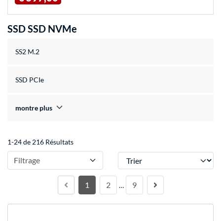
SSD SSD NVMe
SS2 M.2
SSD PCIe
montre plus
1-24 de 216 Résultats
Trier
Filtrage
1
2
9
…