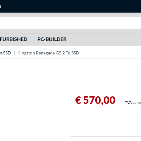
t
Recherche
FURBISHED
PC-BUILDER
n SSD
Kingston Renegade G5 2 To SSD
€ 570,00
TVA compri