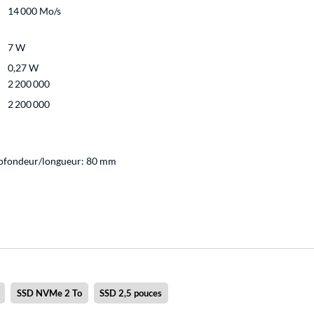
14 000 Mo/s
7 W
0,27 W
2 200 000
2 200 000
rofondeur/longueur: 80 mm
SSD NVMe 2 To
SSD 2,5 pouces