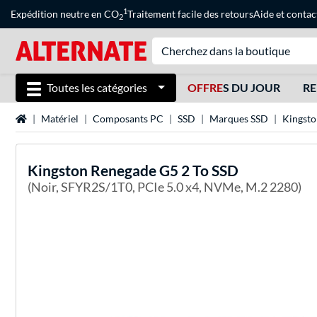
1
Expédition neutre en CO
Traitement facile des retours
Aide
et
contac
2
Toutes les catégories
OFFRE
S DU JOUR
RE
Page d'accueil
Matériel
Composants PC
SSD
Marques SSD
Kingsto
Kingston
Renegade G5 2 To SSD
(Noir, SFYR2S/1T0, PCIe 5.0 x4, NVMe, M.2 2280)