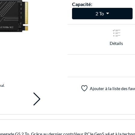
Capacité:
2 To
Détails
nal.
Ajouter à la liste des fav
 Renegade G5 2 To. Grâce au dernier contrôleur PCIe Gen5 x4 et à la te