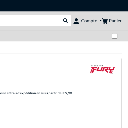
Panier
Compte
Rechercher dans le shop
Pas
se et frais d'expédition en sus à partir de
€ 9,90