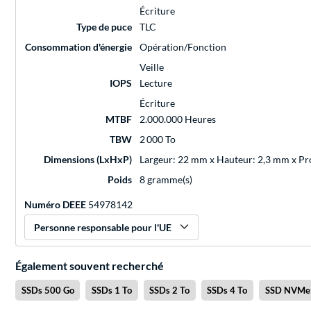
Écriture
Type de puce
TLC
Consommation d'énergie
Opération/Fonction
Veille
IOPS
Lecture
Écriture
MTBF
2.000.000 Heures
TBW
2 000 To
Dimensions (LxHxP)
Largeur: 22 mm x Hauteur: 2,3 mm x P
Poids
8 gramme(s)
Numéro DEEE
54978142
Personne responsable pour l'UE
Également souvent recherché
SSDs 500 Go
SSDs 1 To
SSDs 2 To
SSDs 4 To
SSD NVMe