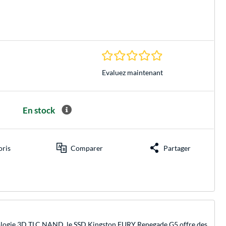
0.0 Étoiles à 0 Évalu
Evaluez maintenant
En stock
oris
Comparer
Partager
chnologie 3D TLC NAND, le SSD Kingston FURY Renegade G5 offre des