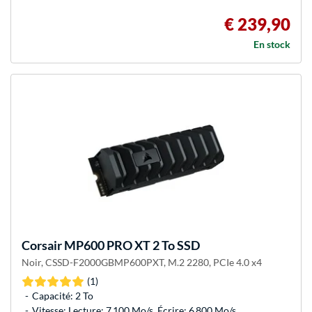
€ 239,90
En stock
Corsair
MP600 PRO XT 2 To SSD
Noir, CSSD-F2000GBMP600PXT, M.2 2280, PCIe 4.0 x4
(1)
Capacité: 2 To
Vitesse: Lecture: 7 100 Mo/s, Écrire: 6 800 Mo/s