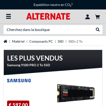
1
Expédition neutre en CO
2
Recherche
Recher
Page d'accueil
Matériel
Composants PC
SSD
SSDs 2 To
LES PLUS VENDUS
Samsung 9100 PRO 2 To SSD
€ 597,00