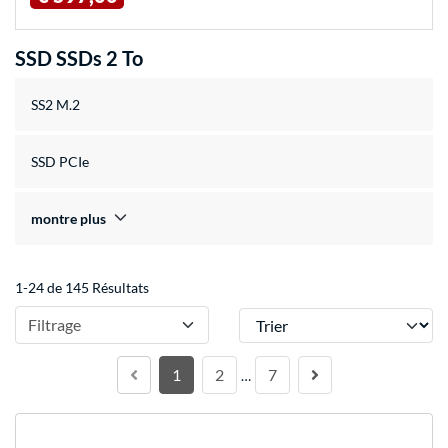
SSD SSDs 2 To
SS2 M.2
SSD PCIe
montre plus
1-24 de 145 Résultats
Trier
Filtrage
1
2
7
…