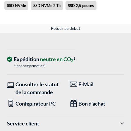
SSD NVMe
SSD NVMe 2 To
SSD 2,5 pouces
Retour au début
Expédition
neutre en CO
1
2
1
(par compensation)
Consulter le statut
E-Mail
de la commande
Configurateur PC
Bon d'achat
Service client