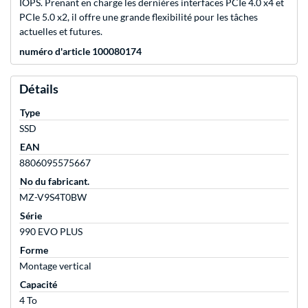
IOPS. Prenant en charge les dernières interfaces PCIe 4.0 x4 et
PCIe 5.0 x2, il offre une grande flexibilité pour les tâches
actuelles et futures.
numéro d'article 100080174
Détails
Type
SSD
EAN
8806095575667
No du fabricant.
MZ-V9S4T0BW
Série
990 EVO PLUS
Forme
Montage vertical
Capacité
4 To