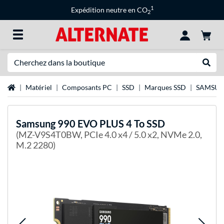
1
Expédition neutre en CO
2
Recherche
Recher
Page d'accueil
Matériel
Composants PC
SSD
Marques SSD
SAMSUN
Samsung
990 EVO PLUS 4 To SSD
(MZ-V9S4T0BW, PCIe 4.0 x4 / 5.0 x2, NVMe 2.0,
M.2 2280)