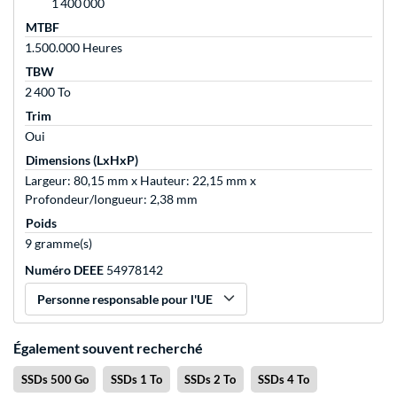
1 400 000
MTBF
1.500.000 Heures
TBW
2 400 To
Trim
Oui
Dimensions (LxHxP)
Largeur: 80,15 mm x Hauteur: 22,15 mm x
Profondeur/longueur: 2,38 mm
Poids
9 gramme(s)
Numéro DEEE
54978142
Personne responsable pour l'UE
Également souvent recherché
SSDs 500 Go
SSDs 1 To
SSDs 2 To
SSDs 4 To