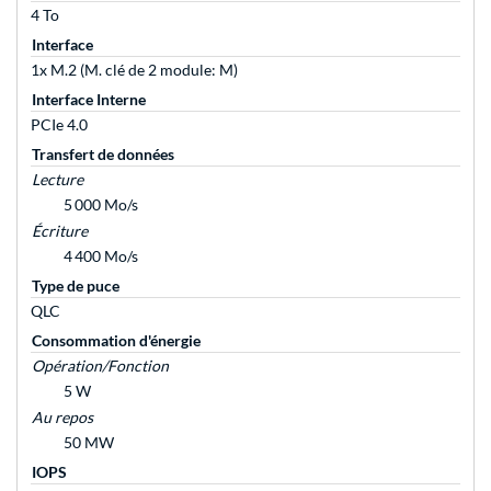
4 To
Interface
1x M.2 (M. clé de 2 module: M)
Interface Interne
PCIe 4.0
Transfert de données
Lecture
5 000 Mo/s
Écriture
4 400 Mo/s
Type de puce
QLC
Consommation d'énergie
Opération/Fonction
5 W
Au repos
50 MW
IOPS