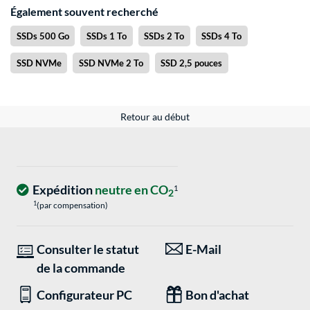
Également souvent recherché
SSDs 500 Go
SSDs 1 To
SSDs 2 To
SSDs 4 To
SSD NVMe
SSD NVMe 2 To
SSD 2,5 pouces
Retour au début
Expédition
neutre en CO
1
2
1
(par compensation)
Consulter le statut
E-Mail
de la commande
Configurateur PC
Bon d'achat