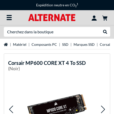
1
Expédition neutre en CO
2
Recherche
Recher
Page d'accueil
Matériel
Composants PC
SSD
Marques SSD
Corsair 
Corsair
MP600 CORE XT 4 To SSD
(Noir)