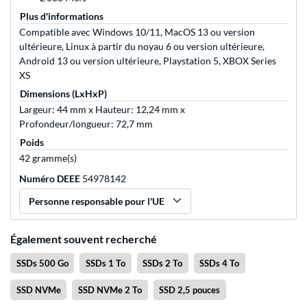
Plus d'informations
Compatible avec Windows 10/11, MacOS 13 ou version
ultérieure, Linux à partir du noyau 6 ou version ultérieure,
Android 13 ou version ultérieure, Playstation 5, XBOX Series
XS
Dimensions (LxHxP)
Largeur: 44 mm x Hauteur: 12,24 mm x
Profondeur/longueur: 72,7 mm
Poids
42 gramme(s)
Numéro DEEE
54978142
Personne responsable pour l'UE
Également souvent recherché
SSDs 500 Go
SSDs 1 To
SSDs 2 To
SSDs 4 To
SSD NVMe
SSD NVMe 2 To
SSD 2,5 pouces