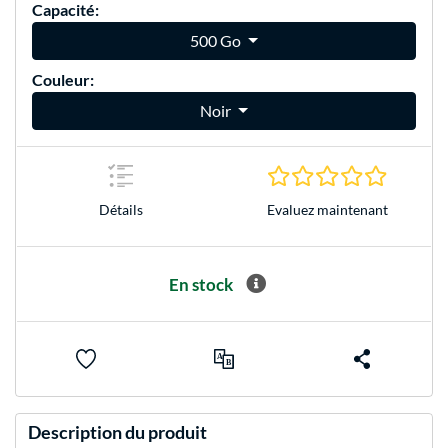
Capacité:
500 Go
Couleur:
Noir
0.0 Étoile
Evaluez maintenant
Détails
En stock
Description du produit