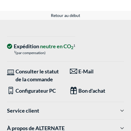
Retour au début
Expédition
neutre en CO
1
2
1
(par compensation)
Consulter le statut
E-Mail
de la commande
Configurateur PC
Bon d'achat
Service client
À propos de ALTERNATE