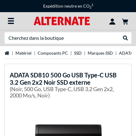
1
Expédition neutre en CO
2
Recherche
Recher
Page d'accueil
Matériel
Composants PC
SSD
Marques SSD
ADATA 
ADATA
SD810 500 Go USB Type-C USB
3.2 Gen 2x2 Noir SSD externe
(Noir, 500 Go, USB Type-C, USB 3.2 Gen 2x2,
2000 Mo/s, Noir)