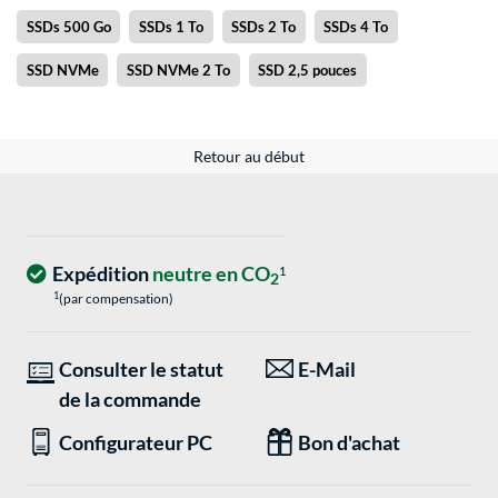
SSDs 500 Go
SSDs 1 To
SSDs 2 To
SSDs 4 To
SSD NVMe
SSD NVMe 2 To
SSD 2,5 pouces
Retour au début
Expédition
neutre en CO
1
2
1
(par compensation)
Consulter le statut
E-Mail
de la commande
Configurateur PC
Bon d'achat