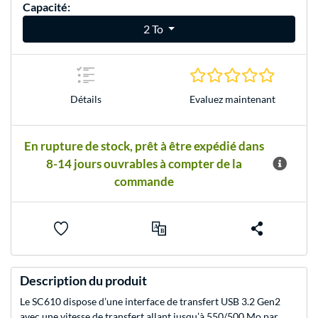
Capacité:
2 To
0.0 Étoile
Evaluez maintenant
Détails
En rupture de stock, prêt à être expédié dans
8-14 jours ouvrables à compter de la
commande
Description du produit
Le SC610 dispose d’une interface de transfert USB 3.2 Gen2
avec une vitesse de transfert allant jusqu’à 550/500 Mo par