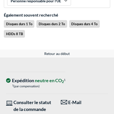
Personne responsable pour l'UE
Également souvent recherché
Disques durs 1 To
Disques durs 2 To
Disques durs 4 To
HDDs 8 TB
Retour au début
Expédition
neutre en CO
1
2
1
(par compensation)
Consulter le statut
E-Mail
de la commande