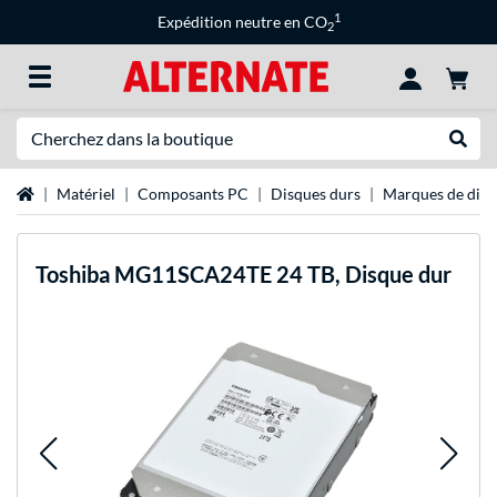
1
Expédition neutre en CO
2
Recherche
Recher
Page d'accueil
Matériel
Composants PC
Disques durs
Marques de disq
Toshiba
MG11SCA24TE 24 TB, Disque dur