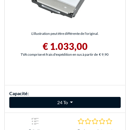
L'illustration peut être différente de l'original.
€ 1.033,00
TVA comprise et frais d'expédition en sus à partir de
€ 9,90
Capacité:
24 To
0.0 Étoile