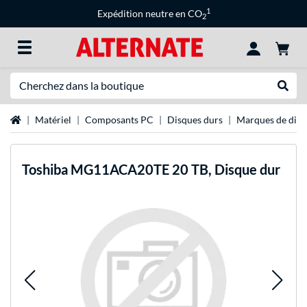
1
Expédition neutre en CO
2
Recherche
Recher
Page d'accueil
Matériel
Composants PC
Disques durs
Marques de disq
Toshiba
MG11ACA20TE 20 TB, Disque dur