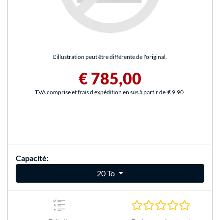
L'illustration peut être différente de l'original.
€ 785,00
TVA comprise et frais d'expédition en sus à partir de
€ 9,90
Capacité:
20 To
0.0 Étoile