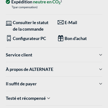
Expédition
neutre en CO
1
2
1
(par compensation)
Consulter le statut
E-Mail
de la commande
Configurateur PC
Bon d'achat
Service client
À propos de ALTERNATE
Il suffit de payer
Testé et récompensé