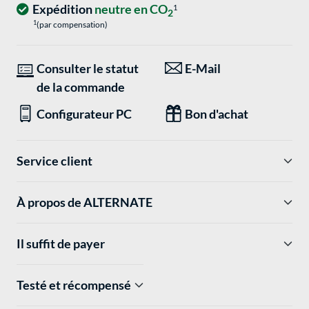
Expédition
neutre en CO
1
2
1
(par compensation)
Consulter le statut
E-Mail
de la commande
Configurateur PC
Bon d'achat
Service client
À propos de ALTERNATE
Il suffit de payer
Testé et récompensé