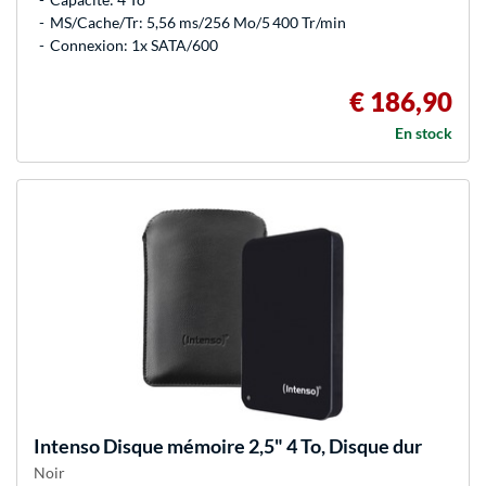
MS/Cache/Tr: 5,56 ms/256 Mo/5 400 Tr/min
Connexion: 1x SATA/600
€ 186,90
En stock
Intenso
Disque mémoire 2,5" 4 To, Disque dur
Noir