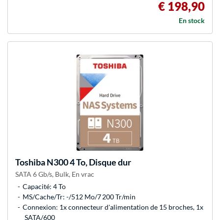
€ 198,90
En stock
Toshiba
N300 4 To, Disque dur
SATA 6 Gb/s, Bulk, En vrac
Capacité: 4 To
MS/Cache/Tr: -/512 Mo/7 200 Tr/min
Connexion: 1x connecteur d'alimentation de 15 broches, 1x
SATA/600