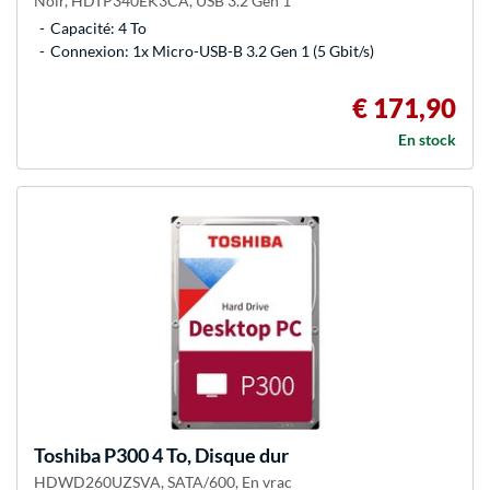
Noir, HDTP340EK3CA, USB 3.2 Gen 1
Capacité: 4 To
Connexion: 1x Micro-USB-B 3.2 Gen 1 (5 Gbit/s)
€ 171,90
En stock
Toshiba
P300 4 To, Disque dur
HDWD260UZSVA, SATA/600, En vrac