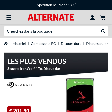
1
Expédition neutre en CO
2
Recherche
Recher
Page d'accueil
Matériel
Composants PC
Disques durs
Disques durs 4 
LES PLUS VENDUS
Seagate IronWolf 4 To, Disque dur
€ 201,90