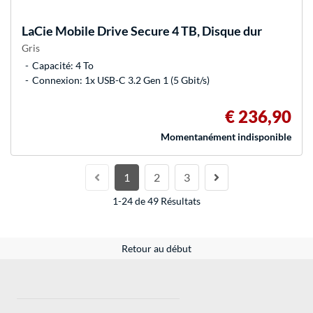
LaCie
Mobile Drive Secure 4 TB, Disque dur
Gris
Capacité: 4 To
Connexion: 1x USB-C 3.2 Gen 1 (5 Gbit/s)
€ 236,90
Momentanément indisponible
1
2
3
1-24 de 49 Résultats
Retour au début