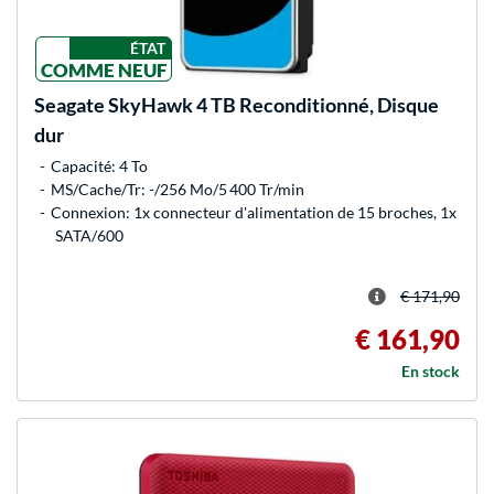
ÉTAT
COMME NEUF
Seagate
SkyHawk 4 TB Reconditionné, Disque
dur
Capacité: 4 To
MS/Cache/Tr: -/256 Mo/5 400 Tr/min
Connexion: 1x connecteur d'alimentation de 15 broches, 1x
SATA/600
€ 171,90
€ 161,90
En stock