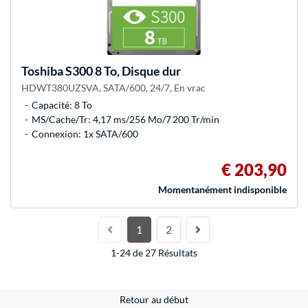
Toshiba
S300 8 To, Disque dur
HDWT380UZSVA, SATA/600, 24/7, En vrac
Capacité: 8 To
MS/Cache/Tr: 4,17 ms/256 Mo/7 200 Tr/min
Connexion: 1x SATA/600
€ 203,90
Momentanément indisponible
1
2
1-24 de 27 Résultats
Retour au début