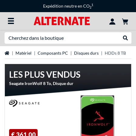
1
Expédition neutre en CO
2
Recherche
Recher
Page d'accueil
Matériel
Composants PC
Disques durs
HDDs 8 TB
LES PLUS VENDUS
Seagate IronWolf 8 To, Disque dur
€ 361,00