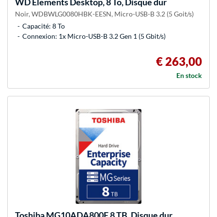
WD
Elements Desktop, 8 To, Disque dur
Noir, WDBWLG0080HBK-EESN, Micro-USB-B 3.2 (5 Goit/s)
Capacité: 8 To
Connexion: 1x Micro-USB-B 3.2 Gen 1 (5 Gbit/s)
€ 263,00
En stock
Toshiba
MG10ADA800E 8 TB, Disque dur