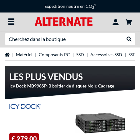
1
Expédition neutre en CO
2
Recherche
Recher
Page d'accueil
Matériel
Composants PC
SSD
Accessoires SSD
SSD M
LES PLUS VENDUS
Icy Dock MB998SP-B boîtier de disques Noir, Cadrage
€ 279,00