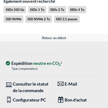
Également souvent recherché
SSDs 500 Go
SSDs 1 To
SSDs 2 To
SSDs 4 To
SSD NVMe
SSD NVMe 2 To
SSD 2,5 pouces
Retour au début
Expédition
neutre en CO
1
2
1
(par compensation)
Consulter le statut
E-Mail
de la commande
Configurateur PC
Bon d'achat