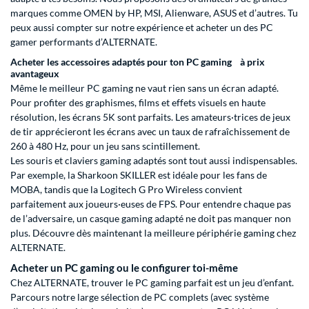
marques comme OMEN by HP, MSI, Alienware, ASUS et d’autres. Tu
peux aussi compter sur notre expérience et acheter un des PC
gamer performants d’ALTERNATE.
Acheter les accessoires adaptés pour ton PC gaming à prix
avantageux
Même le meilleur PC gaming ne vaut rien sans un
écran
adapté.
Pour profiter des graphismes, films et effets visuels en haute
résolution, les
écrans 5K
sont parfaits. Les amateurs·trices de jeux
de tir apprécieront les écrans avec un taux de rafraîchissement de
260 à 480 Hz, pour un jeu sans scintillement.
Les souris et claviers gaming adaptés sont tout aussi indispensables.
Par exemple, la Sharkoon SKILLER est idéale pour les fans de
MOBA, tandis que la Logitech G Pro Wireless convient
parfaitement aux joueurs·euses de FPS. Pour entendre chaque pas
de l’adversaire, un casque gaming adapté ne doit pas manquer non
plus. Découvre dès maintenant la meilleure périphérie gaming chez
ALTERNATE.
Acheter un PC gaming ou le configurer toi-même
Chez ALTERNATE, trouver le PC gaming parfait est un jeu d’enfant.
Parcours notre large sélection de PC complets (avec système