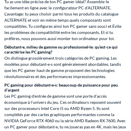
Tu as une idée précise de ton PC gamer idéal? Assemble-le
facilement en ligne avec le
configurateur
PC d’ALTERNATE.
L’avantage: tu peux choisir parmi tous les produits du catalogue
ALTERNATE et voir en même temps quels composants sont
compatibles. Tu configures ainsi ton PC gamer sans souci et Évite
les problèmes de compatibilité entre les composants. Et si tu
préfères, nous pouvons aussi monter ton ordinateur pour toi.
Débutant·e, milieu de gamme ou professionnel·le: qu’est-ce qui
caractérise les PC gaming?
On distingue grossièrement trois catégories de PC gaming. Les
modèles pour débutant·e·s sont généralement abordables, tandis
que les PC gamer haut de gamme proposent des technologies
révolutionnaires et des performances impressionnantes.
PC gaming pour débutant·e·s: beaucoup de puissance pour peu
d’argent
Les PC gaming d’entrée de gamme sont une porte d’accès
économique à l’univers du jeu. Ces ordinateurs reposent souvent
sur des processeurs Intel Core i5 ou AMD Ryzen 5. Ils sont
complétés par des cartes graphiques performantes comme la
NVIDIA GeForce RTX 4060 ou la série AMD Radeon RX 7600. Avec
un PC gamer pour débutant·e, tu ne joueras pas en 4K, mais les jeux