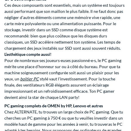
Ces deux composants sont essentiels, mais un système est toujours
aussi performant que son maillon le plus faible. Il ne faut donc pas
négliger d’autres éléments comme une mémoire vive rapide, une
carte mère polyvalente ou une alimentation puissante. Pour le
stockage, investir dans un SSD comme disque système est
recommandé: bien que plus coûteux que les disques durs
classiques, un SSD accélère nettement ton système. Les temps de
chargement des jeux installés sur SSD sont aussi souvent réduits.
L’esthétique compte aussi!
Pour de nombreux·ses joueurs·euses passionné·e·s, le PC gaming
mérite une place d’honneur sur ou à côté du bureau. Pour que ta
machine soigneusement configurée soit aussi un plaisir pour les
yeux, un
boîtier PC
stylé vaut l’investissement. Pour la touche
finale, des ventilateurs RGB élégants assurent un éclairage
impressionnant et un refroidissement efficace. Ton PC gamer
devient ainsi la star de chaque LAN party!
PC gaming complets de OMEN by HP, Lenovo et autres
Chez ALTERNATE, tu trouves un large choix de PC gaming. Que tu
cherches un PC gaming à 750 € ou que tu veuilles investir dans un
modèle haut de gamme pour les années à venir, tu trouveras le PC
adapté à tes besoins. Nous proposons des ordinateurs de grandes