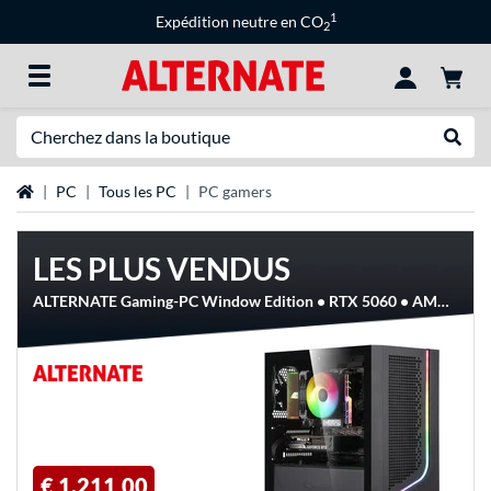
1
Expédition neutre en CO
2
Recherche
Recher
Page d'accueil
PC
Tous les PC
PC gamers
LES PLUS VENDUS
ALTERNATE Gaming-PC Window Edition • RTX 5060 • AMD Ryzen™ 5 5600 • 16 GB RAM, PC gaming
€ 1.211,00