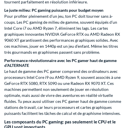
tournent parfaitement en résolution inférieure.
Le juste milieu: PC gaming puissants pour budget moyen
Pour profiter pleinement d’un jeu, ton PC doit tourner sans à-
coups. Les PC gaming de milieu de gamme, souvent équipés d’un
Intel Core i7 ou AMD Ryzen 7, éliminent les lags. Les cartes
graphiques innovantes NVIDIA GeForce RTX ou AMD Radeon RX
9060 XT garantissent des performances graphiques solides. Avec
ces machines, jouer en 1440p est un jeu d’enfant. Même les titres
très gourmands en graphismes passent sans problème.
Performance révolutionnaire avec les PC gamer haut de gamme
d’ALTERNATE
Le haut de gamme des PC gamer comprend des ordinateurs avec
processeurs Intel Core i9 ou AMD Ryzen 9, souvent associés à une
GeForce RTX 5080, RTX 5090 ou une Radeon RX 9070 XT. Ces
machines permettent non seulement de jouer en résolution
optimale, mais aussi de vivre des aventures en réalité virtuelle
fluides. Tu peux aussi utiliser ces PC gamer haut de gamme comme
stations de travail, car leurs processeurs et cartes graphiques
puissants facilitent les tâches de calcul et de graphisme intensives.
Les composants du PC gaming: pas seulement le CPU et le
GPU sont importants