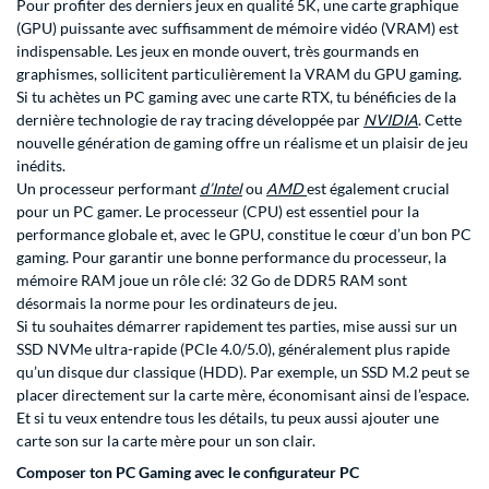
Pour profiter des derniers jeux en qualité 5K, une carte graphique
(GPU) puissante avec suffisamment de mémoire vidéo (VRAM) est
indispensable. Les jeux en monde ouvert, très gourmands en
graphismes, sollicitent particulièrement la VRAM du GPU gaming.
Si tu achètes un PC gaming avec une carte RTX, tu bénéficies de la
dernière technologie de ray tracing développée par
NVIDIA
. Cette
nouvelle génération de gaming offre un réalisme et un plaisir de jeu
inédits.
Un processeur performant
d’Intel
ou
AMD
est également crucial
pour un PC gamer. Le processeur (CPU) est essentiel pour la
performance globale et, avec le GPU, constitue le cœur d’un bon PC
gaming. Pour garantir une bonne performance du processeur, la
mémoire RAM joue un rôle clé: 32 Go de DDR5 RAM sont
désormais la norme pour les ordinateurs de jeu.
Si tu souhaites démarrer rapidement tes parties, mise aussi sur un
SSD NVMe ultra-rapide (PCIe 4.0/5.0), généralement plus rapide
qu’un disque dur classique (HDD). Par exemple, un SSD M.2 peut se
placer directement sur la carte mère, économisant ainsi de l’espace.
Et si tu veux entendre tous les détails, tu peux aussi ajouter une
carte son sur la carte mère pour un son clair.
Composer ton PC Gaming avec le configurateur PC