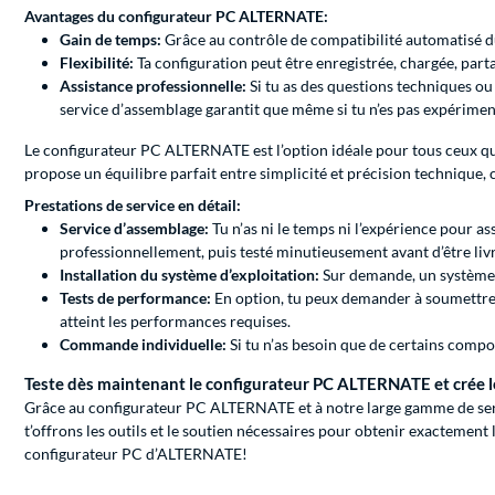
Avantages du configurateur PC ALTERNATE:
Gain de temps:
Grâce au contrôle de compatibilité automatisé du
Flexibilité:
Ta configuration peut être enregistrée, chargée, parta
Assistance professionnelle:
Si tu as des questions techniques ou
service d’assemblage garantit que même si tu n’es pas expériment
Le configurateur PC ALTERNATE est l’option idéale pour tous ceux qui
propose un équilibre parfait entre simplicité et précision technique, c
Prestations de service en détail:
Service d’assemblage:
Tu n’as ni le temps ni l’expérience pour 
professionnellement, puis testé minutieusement avant d’être livr
Installation du système d’exploitation:
Sur demande, un système d’
Tests de performance:
En option, tu peux demander à soumettre 
atteint les performances requises.
Commande individuelle:
Si tu n’as besoin que de certains comp
Teste dès maintenant le configurateur PC ALTERNATE et crée l
Grâce au configurateur PC ALTERNATE et à notre large gamme de servi
t’offrons les outils et le soutien nécessaires pour obtenir exactement
configurateur PC d’ALTERNATE!