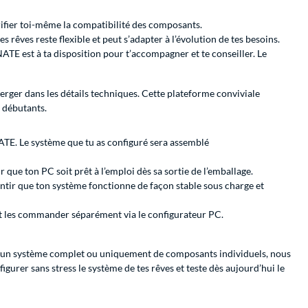
rifier toi-même la compatibilité des composants.
 rêves reste flexible et peut s’adapter à l’évolution de tes besoins.
ATE est à ta disposition pour t’accompagner et te conseiller. Le
rger dans les détails techniques. Cette plateforme conviviale
s débutants.
NATE. Le système que tu as configuré sera assemblé
 que ton PC soit prêt à l’emploi dès sa sortie de l’emballage.
tir que ton système fonctionne de façon stable sous charge et
nt les commander séparément via le configurateur PC.
 d’un système complet ou uniquement de composants individuels, nous
gurer sans stress le système de tes rêves et teste dès aujourd’hui le