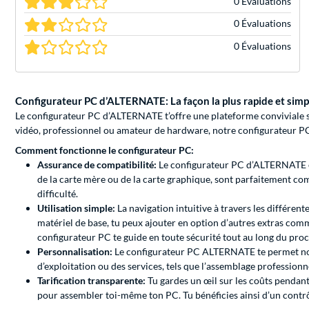
0 Évaluations
0 Évaluations
0 Évaluations
Configurateur PC d’ALTERNATE: La façon la plus rapide et simpl
Le configurateur PC d’ALTERNATE t’offre une plateforme conviviale sur
vidéo, professionnel ou amateur de hardware, notre configurateur PC 
Comment fonctionne le configurateur PC:
Assurance de compatibilité:
Le configurateur PC d’ALTERNATE eff
de la carte mère ou de la carte graphique, sont parfaitement com
difficulté.
Utilisation simple:
La navigation intuitive à travers les différen
matériel de base, tu peux ajouter en option d’autres extras comm
configurateur PC te guide en toute sécurité tout au long du pro
Personnalisation:
Le configurateur PC ALTERNATE te permet non
d’exploitation ou des services, tels que l’assemblage professionne
Tarification transparente:
Tu gardes un œil sur les coûts penda
pour assembler toi-même ton PC. Tu bénéficies ainsi d’un contr