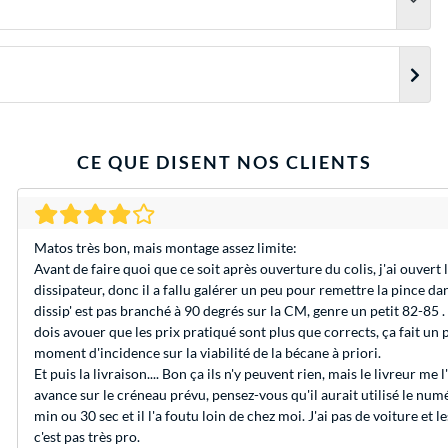
CE QUE DISENT NOS CLIENTS
Matos très bon, mais montage assez limite:
Avant de faire quoi que ce soit après ouverture du colis, j'ai ouvert 
dissipateur, donc il a fallu galérer un peu pour remettre la pince dan
dissip' est pas branché à 90 degrés sur la CM, genre un petit 82-85 
dois avouer que les prix pratiqué sont plus que corrects, ça fait un
moment d'incidence sur la viabilité de la bécane à priori.
Et puis la livraison.... Bon ça ils n'y peuvent rien, mais le livreur me
avance sur le créneau prévu, pensez-vous qu'il aurait utilisé le numé
min ou 30 sec et il l'a foutu loin de chez moi. J'ai pas de voiture et l
c'est pas très pro.