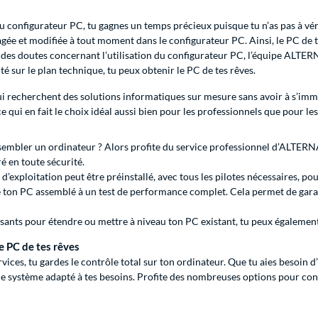
 configurateur PC, tu gagnes un temps précieux puisque tu n’as pas à vé
gée et modifiée à tout moment dans le configurateur PC. Ainsi, le PC de tes
 des doutes concernant l’utilisation du configurateur PC, l’équipe ALTERN
é sur le plan technique, tu peux obtenir le PC de tes rêves.
 recherchent des solutions informatiques sur mesure sans avoir à s’imme
e qui en fait le choix idéal aussi bien pour les professionnels que pour le
assembler un ordinateur ? Alors profite du service professionnel d’ALTER
é en toute sécurité.
exploitation peut être préinstallé, avec tous les pilotes nécessaires, pour
ton PC assemblé à un test de performance complet. Cela permet de garan
osants pour étendre ou mettre à niveau ton PC existant, tu peux égaleme
e PC de tes rêves
ces, tu gardes le contrôle total sur ton ordinateur. Que tu aies besoin
 le système adapté à tes besoins. Profite des nombreuses options pour confi