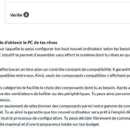
Vérifié
e d’obtenir le PC de tes rêves
 laquelle tu peux configurer ton tout nouvel ordinateur selon tes besoin
intuitif te permet d’assembler sans effort le système dont tu rêves en q
ectue en arrière-plan un contrôle constant de compatibilité. Il garantit 
patibles entre eux. Ainsi, seuls les composants compatibles s’affichent p
tes catégories te facilite le choix des composants dont tu as besoin. Après
e des ventilateurs de boîtier ou des périphériques. Tu peux ainsi personna
cessus.
 seulement de sélectionner des composants parmi notre gamme de compo
l. Tu as ainsi la garantie que ton nouvel ordinateur sera prêt à l’emploi d
nt tout le processus de configuration. Tu peux décider librement de co
ôle maximal et d’une transparence totale sur ton budget.