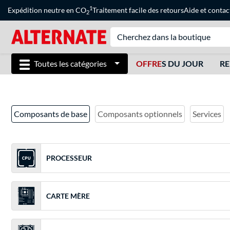
1
Expédition neutre en CO
Traitement facile des retours
Aide
et
contac
2
Toutes les catégories
OFFRE
S DU JOUR
RE
Composants de base
Composants optionnels
Services
PROCESSEUR
CARTE MÈRE