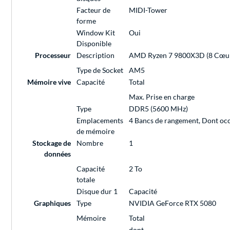
Facteur de
MIDI-Tower
forme
Window Kit
Oui
Disponible
Processeur
Description
AMD Ryzen 7 9800X3D (8 Cœurs 
Type de Socket
AM5
Mémoire vive
Capacité
Total
Max. Prise en charge
Type
DDR5 (5600 MHz)
Emplacements
4 Bancs de rangement, Dont oc
de mémoire
Stockage de
Nombre
1
données
Capacité
2 To
totale
Disque dur 1
Capacité
Graphiques
Type
NVIDIA GeForce RTX 5080
Mémoire
Total
dont