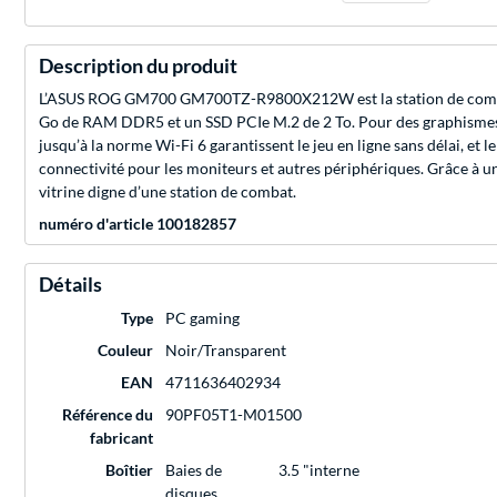
Description du produit
L’ASUS ROG GM700 GM700TZ-R9800X212W est la station de combat 
Go de RAM DDR5 et un SSD PCIe M.2 de 2 To. Pour des graphismes 
jusqu’à la norme Wi-Fi 6 garantissent le jeu en ligne sans délai, 
connectivité pour les moniteurs et autres périphériques. Grâce à 
vitrine digne d’une station de combat.
numéro d'article 100182857
Détails
Type
PC gaming
Couleur
Noir/Transparent
EAN
4711636402934
Référence du
90PF05T1-M01500
fabricant
Boîtier
Baies de
3.5 "interne
disques