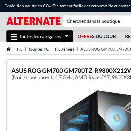
1
Expédition neutre en CO
Traitement facile des retours
Aide
et
contac
2
Toutes les catégories
OFFRE
S DU JOUR
RE
Page d'accueil
PC
Tous les PC
PC gamers
ASUS ROG GM700 GM700T
ASUS
ROG GM700 GM700TZ-R9800X212W,
(Noir/transparent, 4,7 GHz, AMD Ryzen™ 7, 9800X3