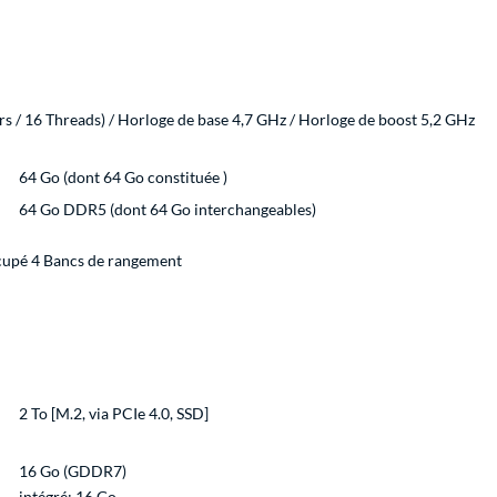
/ 16 Threads) / Horloge de base 4,7 GHz / Horloge de boost 5,2 GHz
64 Go (dont 64 Go constituée )
64 Go DDR5 (dont 64 Go interchangeables)
cupé 4 Bancs de rangement
2 To [M.2, via PCIe 4.0, SSD]
16 Go (GDDR7)
intégré: 16 Go