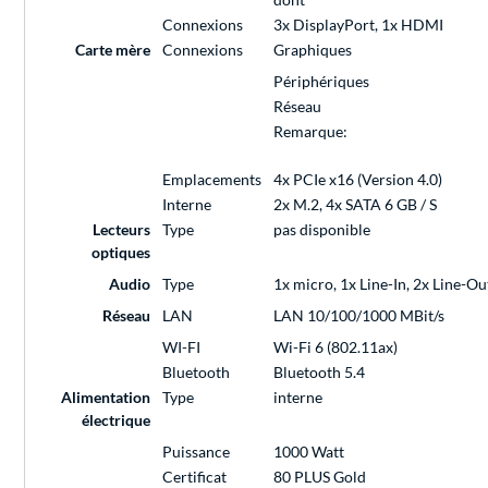
Connexions
3x DisplayPort, 1x HDMI
Carte mère
Connexions
Graphiques
Périphériques
Réseau
Remarque:
Emplacements
4x PCIe x16 (Version 4.0)
Interne
2x M.2, 4x SATA 6 GB / S
Lecteurs
Type
pas disponible
optiques
Audio
Type
1x micro, 1x Line-In, 2x Line-Ou
Réseau
LAN
LAN 10/100/1000 MBit/s
WI-FI
Wi-Fi 6 (802.11ax)
Bluetooth
Bluetooth 5.4
Alimentation
Type
interne
électrique
Puissance
1000 Watt
Certificat
80 PLUS Gold