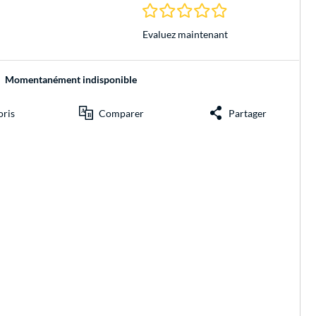
0.0 Étoiles à 0 Évalu
Evaluez maintenant
Momentanément indisponible
oris
Comparer
Partager