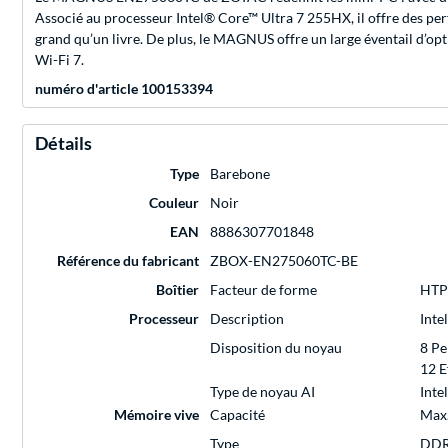
Associé au processeur Intel® Core™ Ultra 7 255HX, il offre des perf
grand qu’un livre. De plus, le MAGNUS offre un large éventail d’op
Wi-Fi 7.
numéro d'article 100153394
Détails
Type
Barebone
Couleur
Noir
EAN
8886307701848
Référence du fabricant
ZBOX-EN275060TC-BE
Boîtier
Facteur de forme
HT
Processeur
Description
Inte
Disposition du noyau
8 Pe
12 E
Type de noyau AI
Inte
Mémoire vive
Capacité
Max.
Type
DD