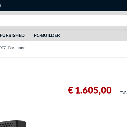
t
Recherche
FURBISHED
PC-BUILDER
TC, Barebone
€ 1.605,00
TVA 