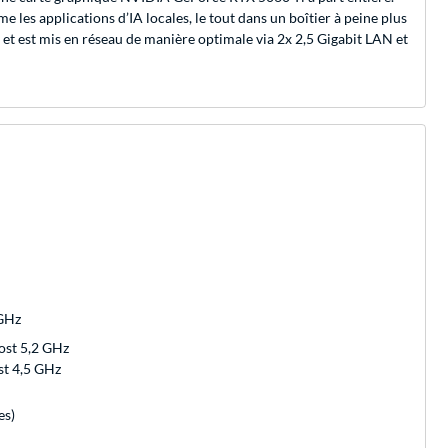
les applications d’IA locales, le tout dans un boîtier à peine plus
et est mis en réseau de manière optimale via 2x 2,5 Gigabit LAN et
 GHz
ost 5,2 GHz
st 4,5 GHz
es)