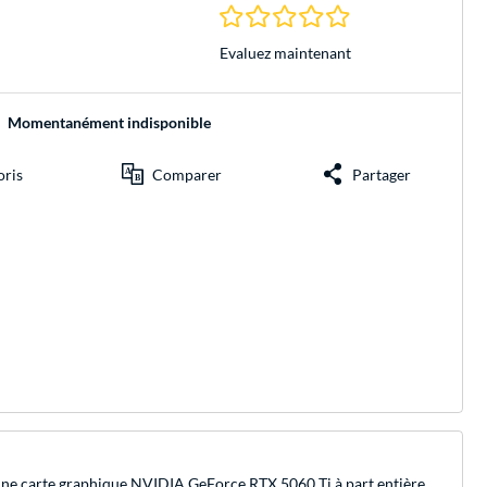
0.0 Étoiles à 0 Évalu
Evaluez maintenant
Momentanément indisponible
oris
Comparer
Partager
 une carte graphique NVIDIA GeForce RTX 5060 Ti à part entière.