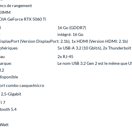
ncs de rangement
DIMM
DIA GeForce RTX 5060 Ti
l
16 Go (GDDR7)
t
intégré: 16 Go
isplayPort (Version DisplayPort: 2.1b), 1x HDMI (Version HDMI: 2.1b)
phériques
5x USB-A 3.2 (10 Gbit/s), 2x Thunderbolt
eau
2x RJ-45
arque:
Le nom USB 3.2 Gen 2 est le même que US
.2
disponible
ort combo casque/micro
2,5-Gigabit
i 7
tooth 5.4
 Watt