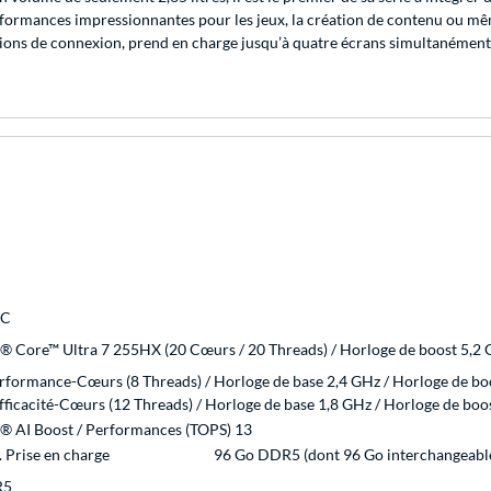
ormances impressionnantes pour les jeux, la création de contenu ou même 
tions de connexion, prend en charge jusqu’à quatre écrans simultanément 
PC
l® Core™ Ultra 7 255HX (20 Cœurs / 20 Threads) / Horloge de boost 5,2
rformance-Cœurs (8 Threads) / Horloge de base 2,4 GHz / Horloge de bo
fficacité-Cœurs (12 Threads) / Horloge de base 1,8 GHz / Horloge de boo
l® AI Boost / Performances (TOPS) 13
 Prise en charge
96 Go DDR5 (dont 96 Go interchangeabl
R5