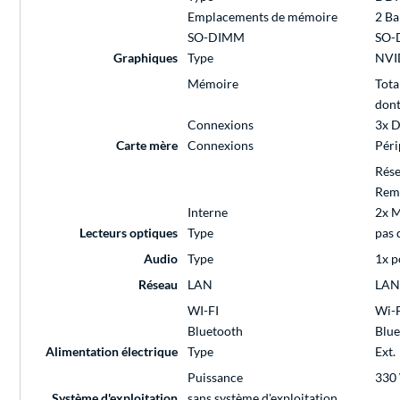
Emplacements de mémoire
2 Ba
SO-DIMM
SO-
Graphiques
Type
NVI
Mémoire
Tota
don
Connexions
3x D
Carte mère
Connexions
Péri
Rés
Rem
Interne
2x M
Lecteurs optiques
Type
pas 
Audio
Type
1x p
Réseau
LAN
LAN 
WI-FI
Wi-F
Bluetooth
Blue
Alimentation électrique
Type
Ext.
Puissance
330
Système d'exploitation
sans système d'exploitation