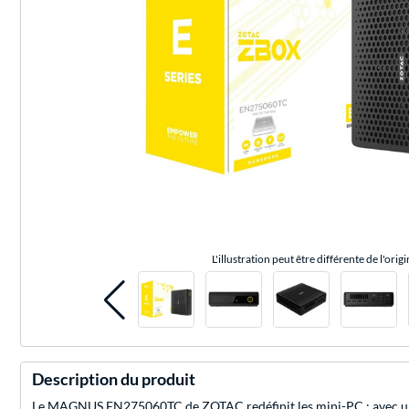
L'illustration peut être différente de l'origi
Description du produit
Le MAGNUS EN275060TC de ZOTAC redéfinit les mini-PC : avec un vol