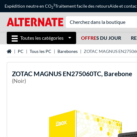
1
Expédition neutre en CO
Traitement facile des retours
Aide
et
contac
2
Toutes les catégories
OFFRE
S DU JOUR
RE
Page d'accueil
PC
Tous les PC
Barebones
ZOTAC MAGNUS EN275060
ZOTAC
MAGNUS EN275060TC, Barebone
(Noir)