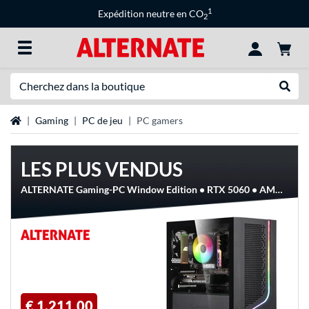
1
Expédition neutre en CO
2
Recherche
Recher
Page d'accueil
Gaming
PC de jeu
PC gamers
LES PLUS VENDUS
ALTERNATE Gaming-PC Window Edition • RTX 5060 • AMD Ryzen™ 5 5600 • 16 GB RAM, PC gaming
€ 1.211,00