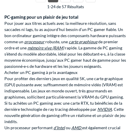
1-24 de 57 Résultats
PC-gaming pour un plaisir de jeu total
Pour jouer aux titres actuels avec la meilleure résolution, sans
saccades ni lags, tu as aujourd’hui besoin d’un PC gamer fiable. Un
bon ordinateur gaming intègre des composants hardware puissants
comme un
processeur
robuste, une
carte graphique
de premier
ordre et une
mémoire vive (RAM)
rapide. La gamme de PC gaming
s’étend du modèle abordable, idéal pour les débutant·e·s, à la classe
moyenne économique, jusqu’aux PC gamer haut de gamme pour les
passionné·e·s de hardware et les les joueurs exigeants.
Acheter un PC gaming à prix avantageux
Pour profiter des derniers jeux en qualité 5K, une carte graphique
(GPU) puissante avec suffisamment de mémoire vidéo (VRAM) est
indispensable. Les jeux en monde ouvert, très gourmands en
graphismes, sollicitent particulièrement la VRAM du GPU gaming.
Si tu achètes un PC gaming avec une carte RTX, tu bénéficies de la
dernière technologie de ray tracing développée par
NVIDIA
. Cette
nouvelle génération de gaming offre un réalisme et un plaisir de jeu
inédits.
Un processeur performant
d’Intel
ou
AMD
est également crucial