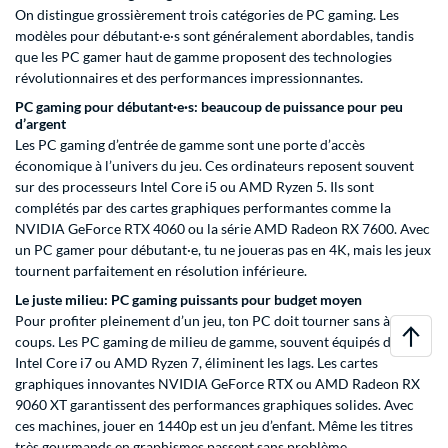
On distingue grossièrement trois catégories de PC gaming. Les
modèles pour débutant·e·s sont généralement abordables, tandis
que les PC gamer haut de gamme proposent des technologies
révolutionnaires et des performances impressionnantes.
PC gaming pour débutant·e·s: beaucoup de puissance pour peu
d’argent
Les PC gaming d’entrée de gamme sont une porte d’accès
économique à l’univers du jeu. Ces ordinateurs reposent souvent
sur des processeurs Intel Core i5 ou AMD Ryzen 5. Ils sont
complétés par des cartes graphiques performantes comme la
NVIDIA GeForce RTX 4060 ou la série AMD Radeon RX 7600. Avec
un PC gamer pour débutant·e, tu ne joueras pas en 4K, mais les jeux
tournent parfaitement en résolution inférieure.
Le juste milieu: PC gaming puissants pour budget moyen
Pour profiter pleinement d’un jeu, ton PC doit tourner sans à-
coups. Les PC gaming de milieu de gamme, souvent équipés d’un
Intel Core i7 ou AMD Ryzen 7, éliminent les lags. Les cartes
graphiques innovantes NVIDIA GeForce RTX ou AMD Radeon RX
9060 XT garantissent des performances graphiques solides. Avec
ces machines, jouer en 1440p est un jeu d’enfant. Même les titres
très gourmands en graphismes passent sans problème.