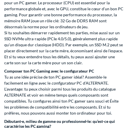
pour un PC gamer. Le processeur (CPU) est essentiel pour la
performance globale et, avec le GPU, constitue le cœur d’un bon PC
gaming. Pour garantir une bonne performance du processeur, la
mémoire RAM joue un rôle clé: 32 Go de DDR5 RAM sont
désormais la norme pour les ordinateurs de jeu.
Si tu souhaites démarrer rapidement tes parties, mise aussi sur un
SSD NVMe ultra-rapide (PCIe 4.0/5.0), généralement plus rapide
qu’un disque dur classique (HDD). Par exemple, un SSD M.2 peut se
placer directement sur la carte mère, économisant ainsi de l’espace.
Et si tu veux entendre tous les détails, tu peux aussi ajouter une
carte son sur la carte mère pour un son clair.
Composer ton PC Gaming avec le configurateur PC
Tu as une idée précise de ton PC gamer idéal? Assemble-le
facilement en ligne avec le
configurateur
PC d’ALTERNATE.
L’avantage: tu peux choisir parmi tous les produits du catalogue
ALTERNATE et voir en même temps quels composants sont
compatibles. Tu configures ainsi ton PC gamer sans souci et Évite
les problèmes de compatibilité entre les composants. Et si tu
préfères, nous pouvons aussi monter ton ordinateur pour toi.
Débutant·e, milieu de gamme ou professionnel·le: qu’est-ce qui
caractérise les PC gaming?