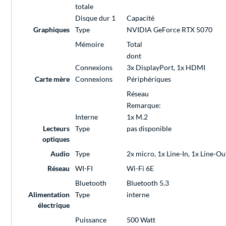
totale
Disque dur 1
Capacité
Graphiques
Type
NVIDIA GeForce RTX 5070
Mémoire
Total
dont
Connexions
3x DisplayPort, 1x HDMI
Carte mère
Connexions
Périphériques
Réseau
Remarque:
Interne
1x M.2
Lecteurs
Type
pas disponible
optiques
Audio
Type
2x micro, 1x Line-In, 1x Line-Ou
Réseau
WI-FI
Wi-Fi 6E
Bluetooth
Bluetooth 5.3
Alimentation
Type
interne
électrique
Puissance
500 Watt