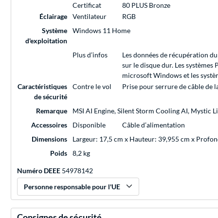
Certificat
80 PLUS Bronze
Éclairage
Ventilateur
RGB
Système
Windows 11 Home
d'exploitation
Plus d’infos
Les données de récupération du 
sur le disque dur. Les systèmes
microsoft Windows et les système
Caractéristiques
Contre le vol
Prise pour serrure de câble de
de sécurité
Remarque
MSI AI Engine, Silent Storm Cooling AI, Mystic 
Accessoires
Disponible
Câble d’alimentation
Dimensions
Largeur: 17,5 cm x Hauteur: 39,955 cm x Profo
Poids
8,2 kg
Numéro DEEE
54978142
Personne responsable pour l'UE
Consignes de sécurité