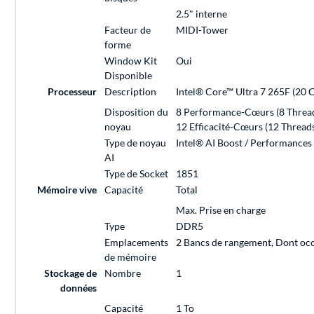
2.5" interne
Facteur de
MIDI-Tower
forme
Window Kit
Oui
Disponible
Processeur
Description
Intel® Core™ Ultra 7 265F (20 
Disposition du
8 Performance-Cœurs (8 Threads
noyau
12 Efficacité-Cœurs (12 Threads
Type de noyau
Intel® AI Boost / Performances
AI
Type de Socket
1851
Mémoire vive
Capacité
Total
Max. Prise en charge
Type
DDR5
Emplacements
2 Bancs de rangement, Dont oc
de mémoire
Stockage de
Nombre
1
données
Capacité
1 To