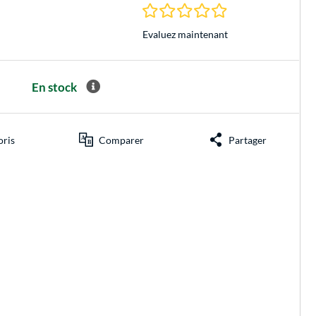
0.0 Étoiles à 0 Évalu
Evaluez maintenant
En stock
oris
Comparer
Partager