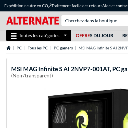
1
Expédition neutre en CO
Traitement facile des retours
Aide
et
contac
2
Toutes les catégories
OFFRE
S DU JOUR
RE
Page d'accueil
PC
Tous les PC
PC gamers
MSI MAG Infinite S AI 2NV
MSI
MAG Infinite S AI 2NVP7-001AT, PC g
(Noir/transparent)