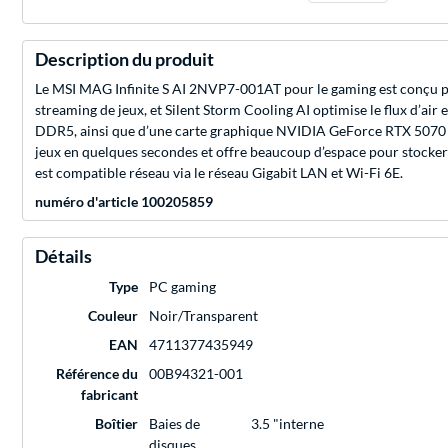
Description du produit
Le MSI MAG Infinite S AI 2NVP7-001AT pour le gaming est conçu pour 
streaming de jeux, et Silent Storm Cooling AI optimise le flux d’ai
DDR5, ainsi que d’une carte graphique NVIDIA GeForce RTX 5070 av
jeux en quelques secondes et offre beaucoup d’espace pour stocker 
est compatible réseau via le réseau Gigabit LAN et Wi-Fi 6E.
numéro d'article 100205859
Détails
Type
PC gaming
Couleur
Noir/Transparent
EAN
4711377435949
Référence du
00B94321-001
fabricant
Boîtier
Baies de
3.5 "interne
disques