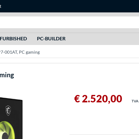
t
Recherche
FURBISHED
PC-BUILDER
P7-001AT, PC gaming
aming
€ 2.520,00
TVA 