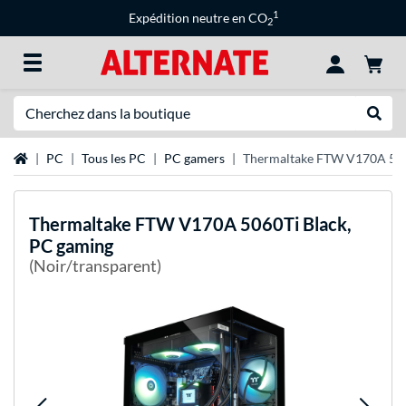
1
Expédition neutre en CO
2
Recherche
Recher
Page d'accueil
PC
Tous les PC
PC gamers
Thermaltake FTW V170A 506
Thermaltake
FTW V170A 5060Ti Black,
PC gaming
(Noir/transparent)