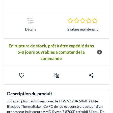
0.0 Étoile
Evaluez maintenant
Détails
En rupture de stock, prêt à être expédié dans
5-8 jours ouvrables à compter de la
commande
Description du produit
Jouez au plus haut niveau avec le FTW V170A 5060Ti Elite
Black de Thermaltake ! Ce PC de jeu est construit autour d’un
processeur huit cœurs AMD Ryzen 7 8700F refroidi à l’eau. De