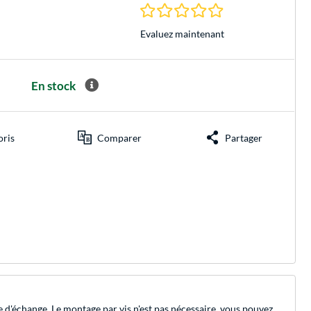
0.0 Étoiles à 0 Évalu
Evaluez maintenant
En stock
oris
Comparer
Partager
d'échange. Le montage par vis n'est pas nécessaire, vous pouvez