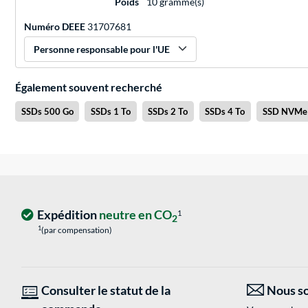
Poids
10 gramme(s)
Numéro DEEE
31707681
Personne responsable pour l'UE
Également souvent recherché
SSDs 500 Go
SSDs 1 To
SSDs 2 To
SSDs 4 To
SSD NVMe
Expédition
neutre en CO
1
2
1
(par compensation)
Consulter le statut de la
Nous so