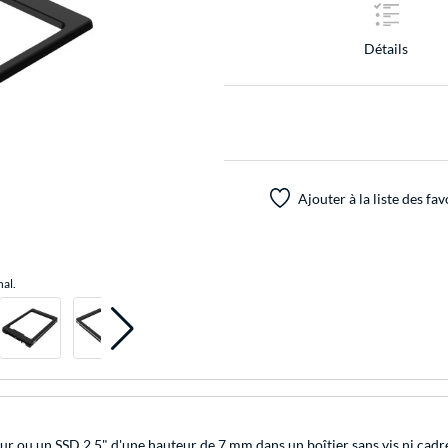
Détails
Ajouter à la liste des fav
nal.
 ou un SSD 2,5" d'une hauteur de 7 mm dans un boîtier sans vis ni cadre 