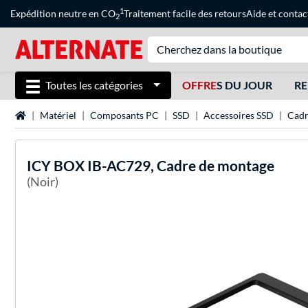
1
Expédition neutre en CO
Traitement facile des retours
Aide
et
contac
2
Toutes les catégories
OFFRE
S DU JOUR
RE
Page d'accueil
Matériel
Composants PC
SSD
Accessoires SSD
Cadr
ICY BOX
IB-AC729, Cadre de montage
(Noir)