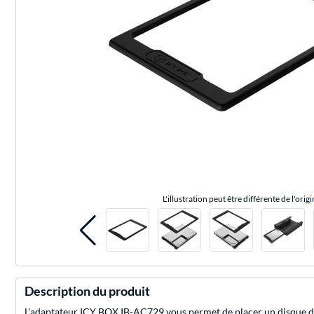
L'illustration peut être différente de l'origi
Description du produit
L'adaptateur ICY BOX IB-AC729 vous permet de placer un disque dur