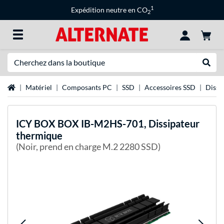
1
Expédition neutre en CO
2
Recherche
Recher
Page d'accueil
Matériel
Composants PC
SSD
Accessoires SSD
Dissi
ICY BOX
BOX IB-M2HS-701, Dissipateur
thermique
(Noir, prend en charge M.2 2280 SSD)