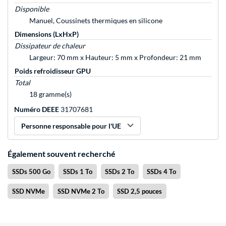
Disponible
Manuel, Coussinets thermiques en silicone
Dimensions (LxHxP)
Dissipateur de chaleur
Largeur: 70 mm x Hauteur: 5 mm x Profondeur: 21 mm
Poids refroidisseur GPU
Total
18 gramme(s)
Numéro DEEE
31707681
Personne responsable pour l'UE
Également souvent recherché
SSDs 500 Go
SSDs 1 To
SSDs 2 To
SSDs 4 To
SSD NVMe
SSD NVMe 2 To
SSD 2,5 pouces