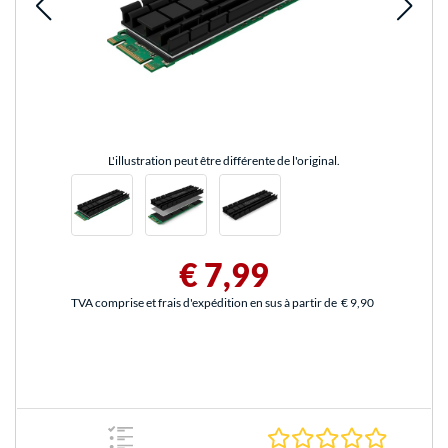
L'illustration peut être différente de l'original.
€ 7,99
TVA comprise et frais d'expédition en sus à partir de
€ 9,90
0.0 Étoile