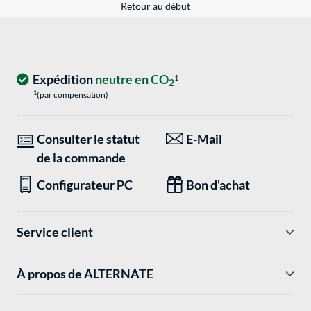
Retour au début
Expédition
neutre en CO
1
2
1
(par compensation)
Consulter le statut
E-Mail
de la commande
Configurateur PC
Bon d'achat
Service client
À propos de ALTERNATE