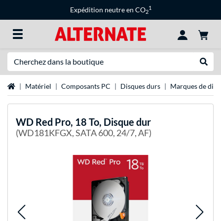
1
Expédition neutre en CO
2
Recherche
Recher
Page d'accueil
Matériel
Composants PC
Disques durs
Marques de disq
WD
Red Pro, 18 To, Disque dur
(WD181KFGX, SATA 600, 24/7, AF)