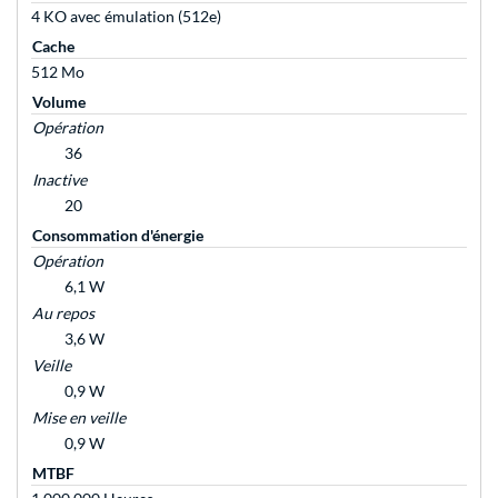
4 KO avec émulation (512e)
Cache
512 Mo
Volume
Opération
36
Inactive
20
Consommation d'énergie
Opération
6,1 W
Au repos
3,6 W
Veille
0,9 W
Mise en veille
0,9 W
MTBF