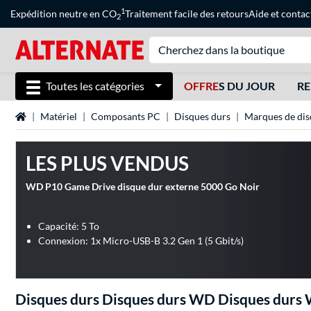
1
Expédition neutre en CO
Traitement facile des retours
Aide
et
contac
2
Toutes les catégories
OFFRE
S DU JOUR
RE
Page d'accueil
Matériel
Composants PC
Disques durs
Marques de dis
LES PLUS VENDUS
WD P10 Game Drive disque dur externe 5000 Go Noir
Capacité: 5 To
Connexion: 1x Micro-USB-B 3.2 Gen 1 (5 Gbit/s)
Disques durs Disques durs WD Disques durs