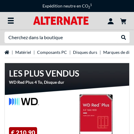
1
Expédition neutre en CO
2
Recherche
Recher
Page d'accueil
Matériel
Composants PC
Disques durs
Marques de disq
LES PLUS VENDUS
WD Red Plus 4 To, Disque dur
€ 210,90