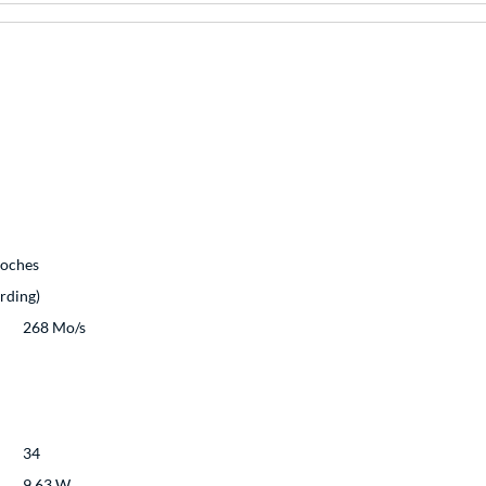
roches
rding)
268 Mo/s
34
9,63 W