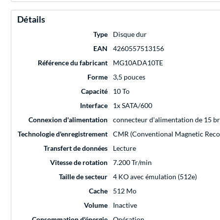
Détails
Type
Disque dur
EAN
4260557513156
Référence du fabricant
MG10ADA10TE
Forme
3,5 pouces
Capacité
10 To
Interface
1x SATA/600
Connexion d'alimentation
connecteur d'alimentation de 15 b
Technologie d'enregistrement
CMR (Conventional Magnetic Reco
Transfert de données
Lecture
Vitesse de rotation
7.200 Tr/min
Taille de secteur
4 KO avec émulation (512e)
Cache
512 Mo
Volume
Inactive
Consommation d'énergie
Opération