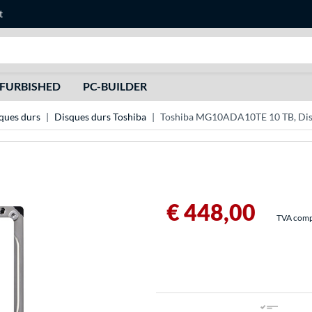
t
Recherche
FURBISHED
PC-BUILDER
ques durs
Disques durs Toshiba
Toshiba MG10ADA10TE 10 TB, Dis
€ 448,00
TVA compri