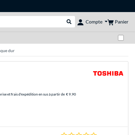
Panier
Compte
Rechercher dans le shop
Pas
que dur
se et frais d'expédition en sus à partir de
€ 9,90
0.0 Étoiles à 0 Évalu