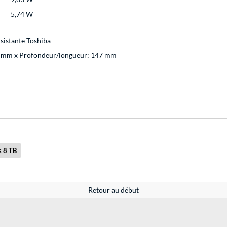
5,74 W
rsistante Toshiba
1 mm x Profondeur/longueur: 147 mm
 8 TB
Retour au début