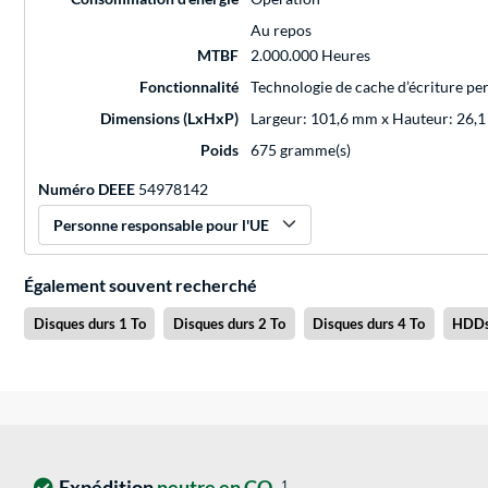
Au repos
MTBF
2.000.000 Heures
Fonctionnalité
Technologie de cache d’écriture pe
Dimensions (LxHxP)
Largeur: 101,6 mm x Hauteur: 26,
Poids
675 gramme(s)
Numéro DEEE
54978142
Personne responsable pour l'UE
Également souvent recherché
Disques durs 1 To
Disques durs 2 To
Disques durs 4 To
HDDs
Expédition
neutre en CO
1