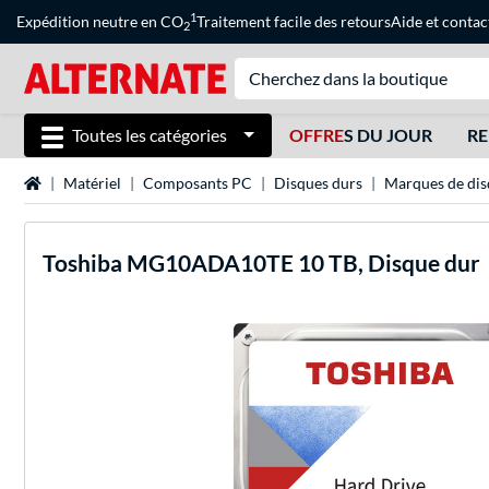
1
Expédition neutre en CO
Traitement facile des retours
Aide
et
contac
2
Toutes les catégories
OFFRE
S DU JOUR
RE
Page d'accueil
Matériel
Composants PC
Disques durs
Marques de dis
Toshiba
MG10ADA10TE 10 TB, Disque dur