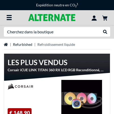
1
Expédition neutre en CO
2
Recherche
Recher
Page d'accueil
Refurbished
Refroidissement liquide
LES PLUS VENDUS
Corsair iCUE LINK TITAN 360 RX LCD RGB Reconditionné, Watercooling
€ 148,90