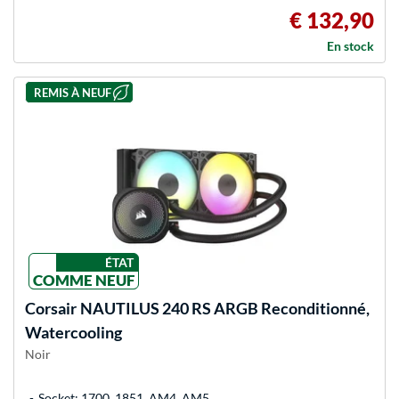
€ 132,90
En stock
REMIS À NEUF
ÉTAT
COMME NEUF
Corsair
NAUTILUS 240 RS ARGB Reconditionné,
Watercooling
Noir
Socket: 1700, 1851, AM4, AM5