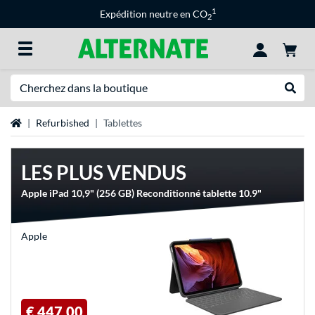
1
Expédition neutre en CO
2
Recherche
Recher
Page d'accueil
Refurbished
Tablettes
LES PLUS VENDUS
Apple iPad 10,9" (256 GB) Reconditionné tablette 10.9"
Apple
€ 447,00