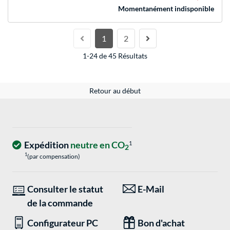
Momentanément indisponible
1
2
1-24 de 45 Résultats
Retour au début
Expédition
neutre en CO
1
2
1
(par compensation)
Consulter le statut
E-Mail
de la commande
Configurateur PC
Bon d'achat