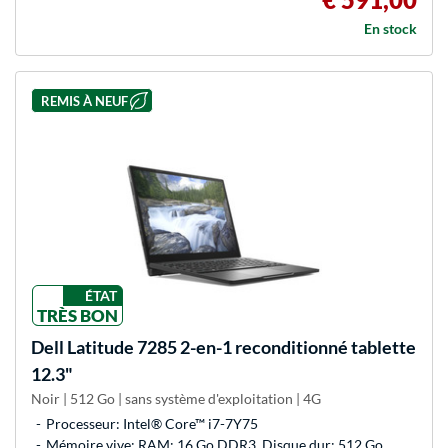
En stock
REMIS À NEUF
ÉTAT
TRÈS BON
Dell
Latitude 7285 2-en-1 reconditionné tablette
12.3"
Noir | 512 Go | sans système d'exploitation | 4G
Processeur: Intel® Core™ i7-7Y75
Mémoire vive: RAM: 16 Go DDR3, Disque dur: 512 Go