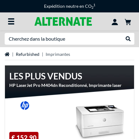
1
Expédition neutre en CO
2
Recherche
Recher
Page d'accueil
Refurbished
Imprimantes
LES PLUS VENDUS
HP LaserJet Pro M404dn Reconditionné, Imprimante laser
€ 152,90