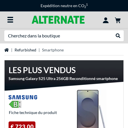
1
Expédition neutre en CO
2
Recherche
Recher
Page d'accueil
Refurbished
Smartphone
LES PLUS VENDUS
Samsung Galaxy S25 Ultra 256GB Reconditionné smartphone
Fiche technique du produit
€ 723,00