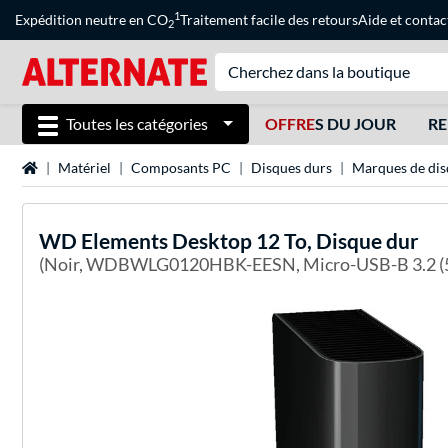
1
Expédition neutre en CO
Traitement facile des retours
Aide
et
contac
2
Toutes les catégories
OFFRE
S DU JOUR
RE
Page d'accueil
Matériel
Composants PC
Disques durs
Marques de dis
WD
Elements Desktop 12 To, Disque dur
(Noir, WDBWLG0120HBK-EESN, Micro-USB-B 3.2 (5 