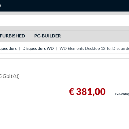
t
Recherche
FURBISHED
PC-BUILDER
ques durs
Disques durs WD
WD Elements Desktop 12 To, Disque d
Gbit/s))
€ 381,00
TVA compri