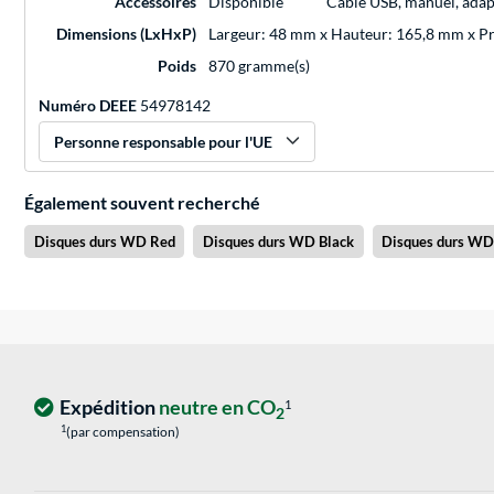
Accessoires
Disponible
Câble USB, manuel, adap
Dimensions (LxHxP)
Largeur: 48 mm x Hauteur: 165,8 mm x 
Poids
870 gramme(s)
Numéro DEEE
54978142
Personne responsable pour l'UE
Également souvent recherché
Disques durs WD Red
Disques durs WD Black
Disques durs WD
Expédition
neutre en CO
1
2
1
(par compensation)