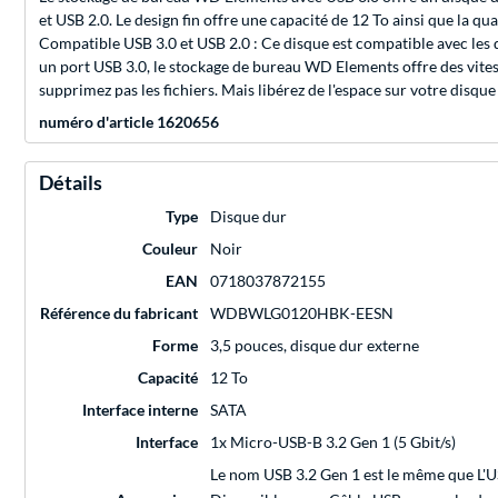
et USB 2.0. Le design fin offre une capacité de 12 To ainsi que la qual
Compatible USB 3.0 et USB 2.0 : Ce disque est compatible avec les 
un port USB 3.0, le stockage de bureau WD Elements offre des vitess
supprimez pas les fichiers. Mais libérez de l'espace sur votre disq
numéro d'article 1620656
Détails
Type
Disque dur
Couleur
Noir
EAN
0718037872155
Référence du fabricant
WDBWLG0120HBK-EESN
Forme
3,5 pouces, disque dur externe
Capacité
12 To
Interface interne
SATA
Interface
1x Micro-USB-B 3.2 Gen 1 (5 Gbit/s)
Le nom USB 3.2 Gen 1 est le même que L'US