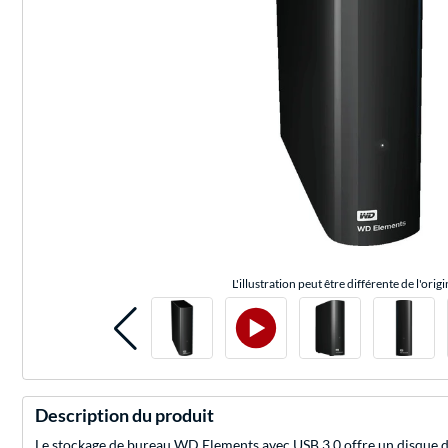
L'illustration peut être différente de l'origi
Description du produit
Le stockage de bureau WD Elements avec USB 3.0 offre un disque dur