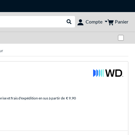
Panier
Compte
Rechercher dans le shop
Pas
ur
se et frais d'expédition en sus à partir de
€ 9,90