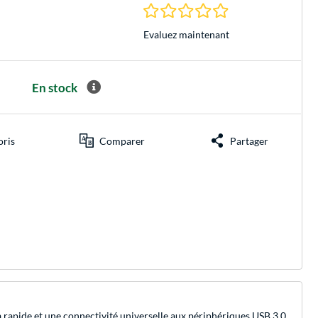
0.0 Étoiles à 0 Évalu
Evaluez maintenant
En stock
oris
Comparer
Partager
 rapide et une connectivité universelle aux périphériques USB 3.0