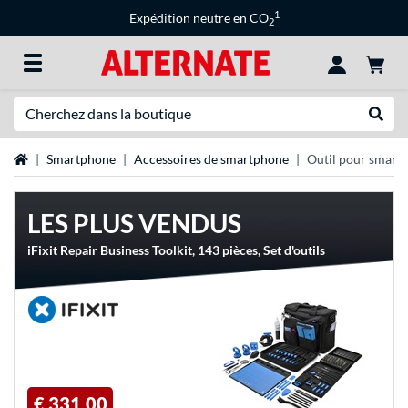
1
Expédition neutre en CO
2
Recherche
Recher
Page d'accueil
Smartphone
Accessoires de smartphone
Outil pour smart
LES PLUS VENDUS
iFixit Repair Business Toolkit, 143 pièces, Set d'outils
€ 331,00