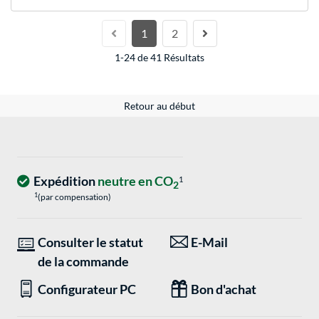
1
2
1-24 de 41 Résultats
Retour au début
Expédition
neutre en CO
1
2
1
(par compensation)
Consulter le statut
E-Mail
de la commande
Configurateur PC
Bon d'achat