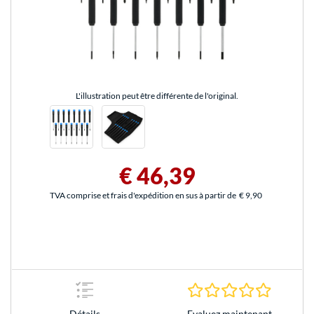
L'illustration peut être différente de l'original.
€ 46,39
TVA comprise et frais d'expédition en sus à partir de
€ 9,90
0.0 Étoile
Evaluez maintenant
Détails