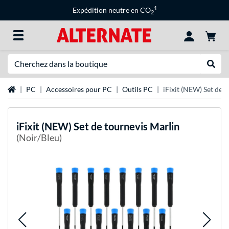
1
Expédition neutre en CO
2
Recherche
Recher
Page d'accueil
PC
Accessoires pour PC
Outils PC
iFixit (NEW) Set de 
iFixit
(NEW) Set de tournevis Marlin
(Noir/Bleu)