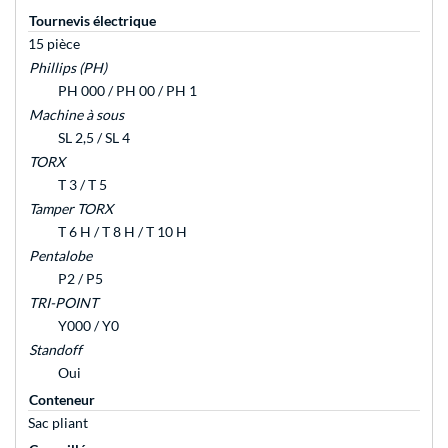
Tournevis électrique
15 pièce
Phillips (PH)
PH 000 / PH 00 / PH 1
Machine à sous
SL 2,5 / SL 4
TORX
T 3 / T 5
Tamper TORX
T 6 H / T 8 H / T 10 H
Pentalobe
P2 / P5
TRI-POINT
Y000 / Y0
Standoff
Oui
Conteneur
Sac pliant