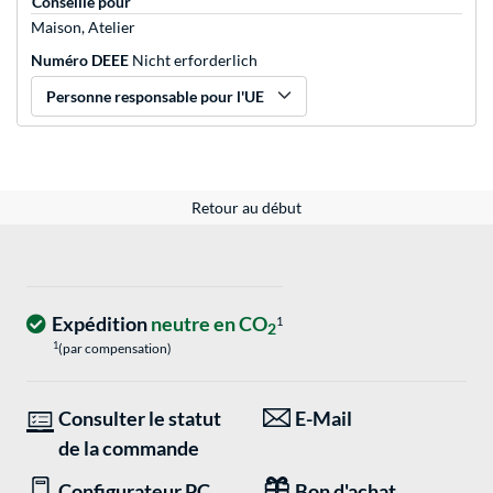
Conseillé pour
Maison, Atelier
Numéro DEEE
Nicht erforderlich
Personne responsable pour l'UE
Retour au début
Expédition
neutre en CO
1
2
1
(par compensation)
Consulter le statut
E-Mail
de la commande
Configurateur PC
Bon d'achat