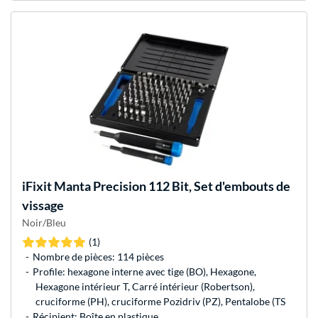
iFixit
Manta Precision 112 Bit, Set d'embouts de
vissage
Noir/Bleu
(1)
Nombre de pièces: 114 pièces
Profile: hexagone interne avec tige (BO), Hexagone,
Hexagone intérieur T, Carré intérieur (Robertson),
cruciforme (PH), cruciforme Pozidriv (PZ), Pentalobe (TS
Récipient: Boîte en plastique