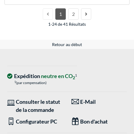
1
2
1-24 de 41 Résultats
Retour au début
Expédition
neutre en CO
1
2
1
(par compensation)
Consulter le statut
E-Mail
de la commande
Configurateur PC
Bon d'achat