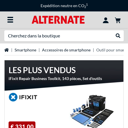
1
Expédition neutre en CO
2
Recherche
Recher
Page d'accueil
Smartphone
Accessoires de smartphone
Outil pour smart
LES PLUS VENDUS
iFixit Repair Business Toolkit, 143 pièces, Set d'outils
€ 331,00