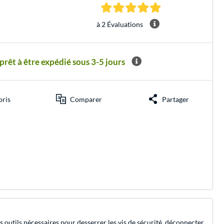
5.0 Étoiles à 2 Évalu
à 2 Évaluations
êt à être expédié sous 3-5 jours
oris
Comparer
Partager
 outils nécessaires pour desserrer les vis de sécurité, déconnecter