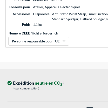
Conseillé pour
Atelier, Appareils électroniques
Accessoires
Disponible
Anti-Static Wrist Strap, Small Suctio
Standard Spudger, Halberd Spudger, Me
Poids
1,1 kg
Numéro DEEE
Nicht erforderlich
Personne responsable pour l'UE
Expédition
neutre en CO
1
2
1
(par compensation)