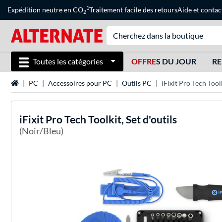
1
Expédition neutre en CO
Traitement facile des retours
Aide
et
contac
2
Toutes les catégories
OFFRE
S DU JOUR
RE
Page d'accueil
PC
Accessoires pour PC
Outils PC
iFixit Pro Tech Toolk
iFixit
Pro Tech Toolkit, Set d'outils
(Noir/Bleu)