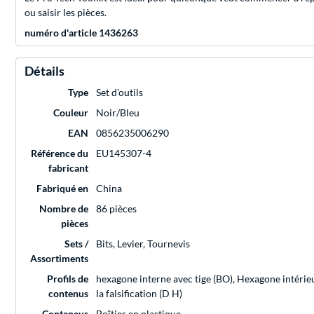
ou saisir les pièces.
numéro d'article 1436263
Détails
Type
Set d'outils
Couleur
Noir/Bleu
EAN
0856235006290
Référence du
EU145307-4
fabricant
Fabriqué en
China
Nombre de
86 pièces
pièces
Sets /
Bits, Levier, Tournevis
Assortiments
Profils de
hexagone interne avec tige (BO), Hexagone intérieu
contenus
la falsification (D H)
Conteneur
Boîtier en plastique