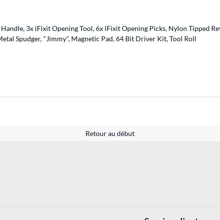
n Handle, 3x iFixit Opening Tool, 6x iFixit Opening Picks, Nylon Tipped
tal Spudger, "Jimmy", Magnetic Pad, 64 Bit Driver Kit, Tool Roll
Retour au début