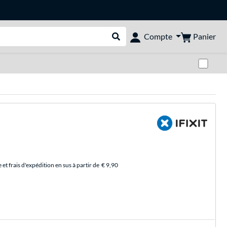
Panier
Compte
Rechercher dans le shop
Pas
et frais d'expédition en sus à partir de
€ 9,90