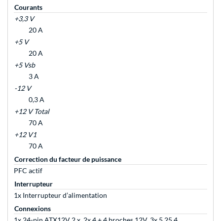
Courants
+3,3 V
20 A
+5 V
20 A
+5 Vsb
3 A
-12 V
0,3 A
+12 V Total
70 A
+12 V1
70 A
Correction du facteur de puissance
PFC actif
Interrupteur
1x Interrupteur d’alimentation
Connexions
1x 24-pin ATX12V 2.x, 2x 4 + 4 broches 12V, 3x 5.25 4