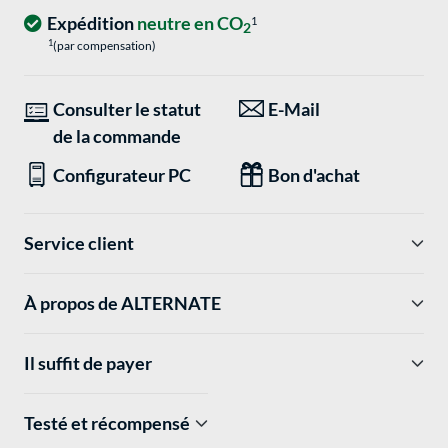
Expédition
neutre en CO
1
2
1
(par compensation)
Consulter le statut
E-Mail
de la commande
Configurateur PC
Bon d'achat
Service client
À propos de ALTERNATE
Il suffit de payer
Testé et récompensé