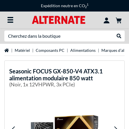
1
Expédition neutre en CO
2
Recherche
Recher
Page d'accueil
Matériel
Composants PC
Alimentations
Marques d’alim
Seasonic
FOCUS GX-850-V4 ATX3.1
alimentation modulaire 850 watt
(Noir, 1x 12VHPWR, 3x PCIe)