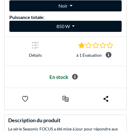
Noir
Puissance totale:
850 W
1.0 Étoile
à 1 Évaluation
Détails
En stock
Description du produit
La série Seasonic FOCUS a été mise à jour pour répondre aux