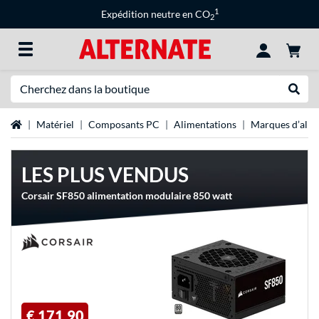
1
Expédition neutre en CO
2
Recherche
Recher
Page d'accueil
Matériel
Composants PC
Alimentations
Marques d’alim
LES PLUS VENDUS
Corsair SF850 alimentation modulaire 850 watt
€ 171,90