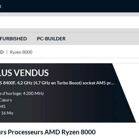
t
Recherche
FURBISHED
PC-BUILDER
MD
Ryzen 8000
LUS VENDUS
AMD Ryzen 5 8400F, 4,2 GHz (4,7 GHz en Turbo Boost) socket AM5 processeur
 d'horloge: 4 200 MHz
 Cœurs
AM5
: 16 Mo
urs Processeurs AMD Ryzen 8000