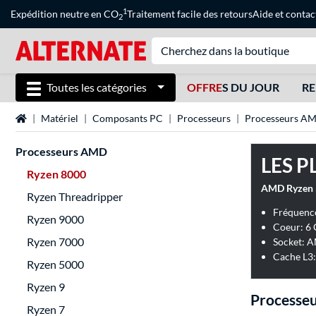
1
Expédition neutre en CO
Traitement facile des retours
Aide
et
contac
2
Toutes les catégories
OFFRE
S DU JOUR
RE
Page d'accueil
Matériel
Composants PC
Processeurs
Processeurs A
Processeurs AMD
LES P
Ryzen 8000
Ryzen Threadripper
Fréquence
Ryzen 9000
Coeur: 6
Ryzen 7000
Socket: 
Cache L3
Ryzen 5000
Ryzen 9
Processe
Ryzen 7