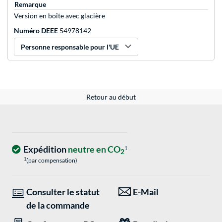
Remarque
Version en boîte avec glacière
Numéro DEEE
54978142
Personne responsable pour l'UE
Retour au début
Expédition
neutre en CO
1
2
1
(par compensation)
Consulter le statut
E-Mail
de la commande