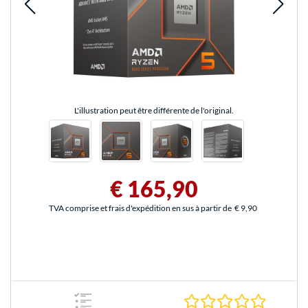
L'illustration peut être différente de l'original.
€ 165,90
TVA comprise et frais d'expédition en sus à partir de
€ 9,90
0.0 Étoile