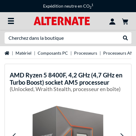
1
Expédition neutre en CO
2
Recherche
Recher
Page d'accueil
Matériel
Composants PC
Processeurs
Processeurs AM
AMD
Ryzen 5 8400F, 4,2 GHz (4,7 GHz en
Turbo Boost) socket AM5 processeur
(Unlocked, Wraith Stealth, processeur en boîte)