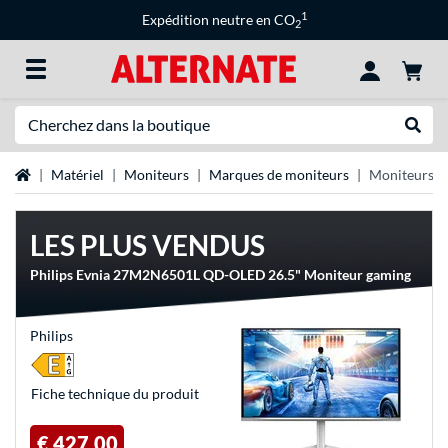
1
Expédition neutre en CO
2
Recherche
Recher
Page d'accueil
Matériel
Moniteurs
Marques de moniteurs
Moniteurs Ph
LES PLUS VENDUS
Philips Evnia 27M2N6501L QD-OLED 26.5" Moniteur gaming
Philips
Fiche technique du produit
€ 427,00