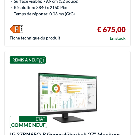
Surface visible: 79,9 cm (32 pouce)
Résolution: 3840 x 2160 Pixel
Temps de réponse: 0.03 ms (GtG)
€ 675,00
Fiche technique du produit
En stock
REMIS À NEUF
ÉTAT
COMME NEUF
LG
27BN65Q-B Generalüberholt 27" Moniteur