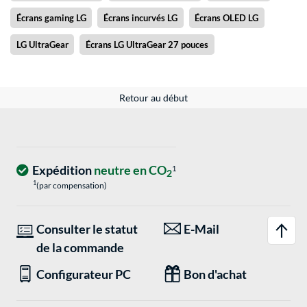
Écrans gaming LG
Écrans incurvés LG
Écrans OLED LG
LG UltraGear
Écrans LG UltraGear 27 pouces
Retour au début
Expédition
neutre en CO
1
2
1
(par compensation)
Consulter le statut
E-Mail
de la commande
Configurateur PC
Bon d'achat