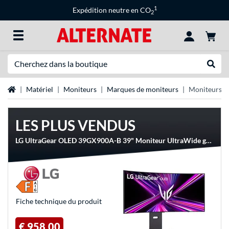
1
Expédition neutre en CO
2
Recherche
Recher
Page d'accueil
Matériel
Moniteurs
Marques de moniteurs
Moniteurs L
LES PLUS VENDUS
LG UltraGear OLED 39GX900A-B 39" Moniteur UltraWide gaming incurvé
Fiche technique du produit
€ 958,00