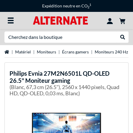
1
Expédition neutre en CO
2
Recherche
Recher
Page d'accueil
Matériel
Moniteurs
Écrans gamers
Moniteurs 240 Hz
Philips
Evnia 27M2N6501L QD-OLED
26.5" Moniteur gaming
(Blanc, 67,3 cm (26.5"), 2560 x 1440 pixels, Quad
HD, QD-OLED, 0,03 ms, Blanc)