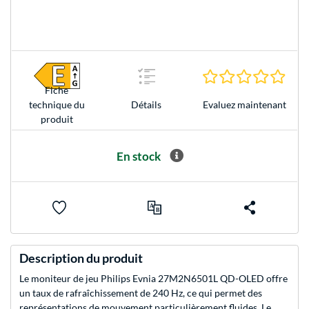
0.0 É
Fiche
Evaluez maintenant
technique du
Détails
produit
En stock
Description du produit
Le moniteur de jeu Philips Evnia 27M2N6501L QD-OLED offre
un taux de rafraîchissement de 240 Hz, ce qui permet des
représentations de mouvement particulièrement fluides. Le